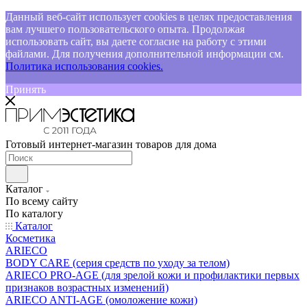
Данный веб-сайт использует cookies в целях предоставления
вам лучшего пользовательского опыта. Продолжая
использовать сайт, вы даете согласие на работу с этими
файлами. Для получения дополнительной информации см.
Политика использования cookies.
Принять
Готовый интернет-магазин товаров для дома
Каталог
По всему сайту
По каталогу
Каталог
Косметика
ARIECO
BODY CARE (серия средств по уходу за телом)
ARIECO PRO-AGE (для зрелой кожи и профилактики первых
признаков возрастных изменений)
ARIECO ANTI-AGE (омоложение кожи)