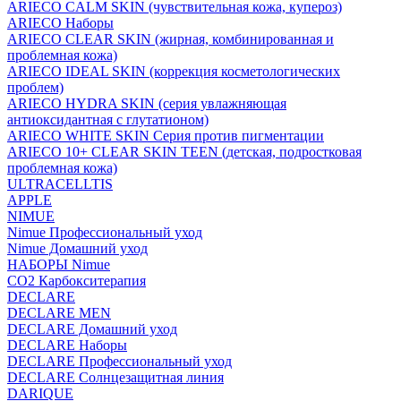
ARIECO CALM SKIN (чувствительная кожа, купероз)
ARIECO Наборы
ARIECO CLEAR SKIN (жирная, комбинированная и
проблемная кожа)
ARIECO IDEAL SKIN (коррекция косметологических
проблем)
ARIECO HYDRA SKIN (серия увлажняющая
антиоксидантная с глутатионом)
ARIECO WHITE SKIN Серия против пигментации
ARIECO 10+ CLEAR SKIN TEEN (детская, подростковая
проблемная кожа)
ULTRACELLTIS
APPLE
NIMUE
Nimue Профессиональный уход
Nimue Домашний уход
НАБОРЫ Nimue
CO2 Карбокситерапия
DECLARE
DECLARE MEN
DECLARE Домашний уход
DECLARE Наборы
DECLARE Профессиональный уход
DECLARE Солнцезащитная линия
DARIQUE