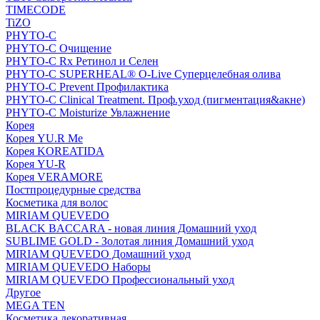
TIMECODE
TiZO
PHYTO-C
PHYTO-C Очищение
PHYTO-C Rx Ретинол и Селен
PHYTO-C SUPERHEAL® O-Live Суперцелебная олива
PHYTO-C Prevent Профилактика
PHYTO-C Clinical Treatment. Проф.уход (пигментация&акне)
PHYTO-C Moisturize Увлажнение
Корея
Корея YU.R Me
Корея KOREATIDA
Корея YU-R
Корея VERAMORE
Постпроцедурные средства
Косметика для волос
MIRIAM QUEVEDO
BLACK BACCARA - новая линия Домашний уход
SUBLIME GOLD - Золотая линия Домашний уход
MIRIAM QUEVEDO Домашний уход
MIRIAM QUEVEDO Наборы
MIRIAM QUEVEDO Профессиональный уход
Другое
MEGA TEN
Косметика декоративная