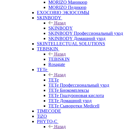
MORIZO Маникюр
MORIZO Педикюр
EXOCOBIO ЭКЗОСОМЫ
SKINBODY
Назад
SKINBODY
SKINBODY Профессиональный уход
SKINBODY Домашний уход
SKINTELLECTUAL SOLUTIONS
TEBISKIN
Назад
TEBISKIN
Rosagate
TETe
Назад
TETe
TETe Профессиональный уход
TETe Биокомплексы
TETe Гиалуроновая кислота
TETe Домашний уход
TETe Сыворотки Medicell
TIMECODE
TiZO
PHYTO-C
Назад