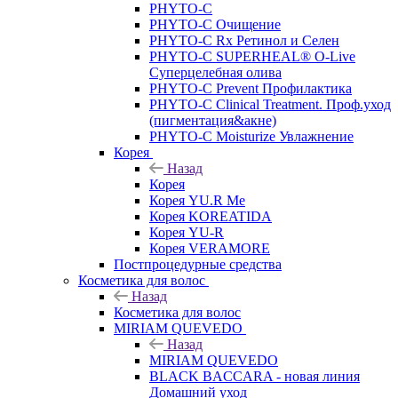
PHYTO-C
PHYTO-C Очищение
PHYTO-C Rx Ретинол и Селен
PHYTO-C SUPERHEAL® O-Live
Суперцелебная олива
PHYTO-C Prevent Профилактика
PHYTO-C Clinical Treatment. Проф.уход
(пигментация&акне)
PHYTO-C Moisturize Увлажнение
Корея
Назад
Корея
Корея YU.R Me
Корея KOREATIDA
Корея YU-R
Корея VERAMORE
Постпроцедурные средства
Косметика для волос
Назад
Косметика для волос
MIRIAM QUEVEDO
Назад
MIRIAM QUEVEDO
BLACK BACCARA - новая линия
Домашний уход