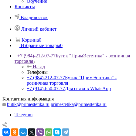
Обучение
Контакты
Владивосток
Личный кабинет
Корзина
0
Избранные товары
0
+7 (984)-212-07-77
Бутик "ПримЭстетика" - розничная
торговля
Назад
Телефоны
+7 (984)-212-07-77
Бутик "ПримЭстетика" -
розничная торговля
+7 (914)-650-07-77
Для связи в WhatsApp
Контактная информация
butik@primestetika.ru
primestetika@primestetika.ru
Telegram