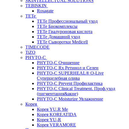
SKINTELLECTUAL SOLUTIONS
TEBISKIN
Rosagate
TETe
TETe Профессиональный уход
TETe Биокомплексы
TETe Гиалуроновая кислота
TETe Домашний уход
TETe Сыворотки Medicell
TIMECODE
TiZO
PHYTO-C
PHYTO-C Очищение
PHYTO-C Rx Ретинол и Селен
PHYTO-C SUPERHEAL® O-Live
Суперцелебная олива
PHYTO-C Prevent Профилактика
PHYTO-C Clinical Treatment. Проф.уход
(пигментация&акне)
PHYTO-C Moisturize Увлажнение
Корея
Корея YU.R Me
Корея KOREATIDA
Корея YU-R
Корея VERAMORE