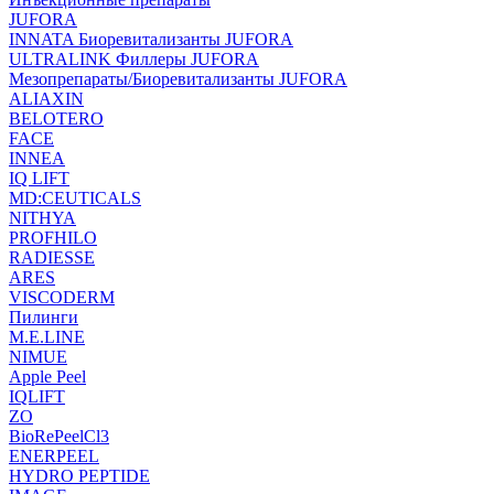
JUFORA
INNATA Биоревитализанты JUFORA
ULTRALINK Филлеры JUFORA
Мезопрепараты/Биоревитализанты JUFORA
ALIAXIN
BELOTERO
FACE
INNEA
IQ LIFT
MD:CEUTICALS
NITHYA
PROFHILO
RADIESSE
ARES
VISCODERM
Пилинги
M.E.LINE
NIMUE
Apple Peel
IQLIFT
ZO
BioRePeelCl3
ENERPEEL
HYDRO PEPTIDE