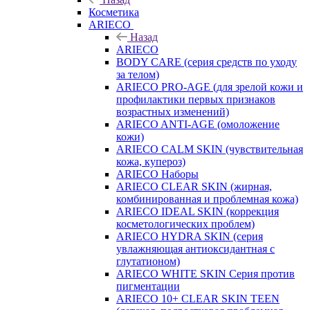
Косметика
ARIECO
Назад
ARIECO
BODY CARE (серия средств по уходу
за телом)
ARIECO PRO-AGE (для зрелой кожи и
профилактики первых признаков
возрастных изменений)
ARIECO ANTI-AGE (омоложение
кожи)
ARIECO CALM SKIN (чувствительная
кожа, купероз)
ARIECO Наборы
ARIECO CLEAR SKIN (жирная,
комбинированная и проблемная кожа)
ARIECO IDEAL SKIN (коррекция
косметологических проблем)
ARIECO HYDRA SKIN (серия
увлажняющая антиоксидантная с
глутатионом)
ARIECO WHITE SKIN Серия против
пигментации
ARIECO 10+ CLEAR SKIN TEEN