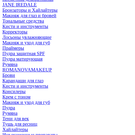
JANE IREDALE
Бронзаторы и Хайлайтеры
Макияж для глаз и бровей
Тональные средства
Кисти и инструменты
Корректоры
Лосьоны увлажняющие
Макияж и уход для губ
Праймеры
Пудра защитная SPF
Пудра матирующая
Румяна
ROMANOVAMAKEUP
Брови
Карандаши для глаз
Кисти и инструменты
Консилеры
Крем с тоном
Макияж и уход для губ
Пудра
Румяна
Тени для век
Тушь для ресниц
Хайлайтеры
Инъекционные препараты