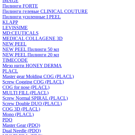
IMAGE
Пилинги FORTE
Пилинги гелевые CLINICAL COUTURE
Пилинги усиленные I PEEL
KLAPP
LEVISSIME
MD:CEUTICALS
MEDICAL COLLAGENE 3D
NEW PEEL
NEW PEEL Пилинги 50 мл
NEW PEEL Пилинги 20 мл
TIMECODE
Мезо нити HONEY DERMA
PLACL
Master gear Molding COG (PLACL)
Screw Cogging COG (PLACL)
COG for nose (PLACL)
MULTI FILL (PLACL)
Screw Normal SPIRAL (PLACL)
Screw Double DUO (PLACL)
COG 3D (PLACL)
Mono (PLACL)
PDO
Master Gear (PDO)
Dual Needle (PDO)