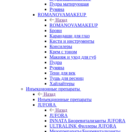
Пудра матирующая
Румяна
ROMANOVAMAKEUP
Назад
ROMANOVAMAKEUP
Брови
Карандаши для глаз
Кисти и инструменты
Консилеры
Крем с тоном
Макияж и уход для губ
Пудра
Румяна
Тени для век
Тушь для ресниц
Хайлайтеры
Инъекционные препараты
Назад
Инъекционные препараты
JUFORA
Назад
JUFORA
INNATA Биоревитализанты JUFORA
ULTRALINK Филлеры JUFORA
Мезопрепараты/Биоревитализанты