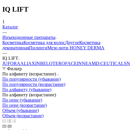
IQ LIFT
1
Каталог
—
Инъекционные препараты
Косметика
Косметика для волос
Другое
Косметика
декоративная
Пилинги
Мезо нити HONEY DERMA
—
IQ LIFT
JUFORA
ALIAXIN
BELOTERO
FACE
INNEA
MD:CEUTICALS
N
Фильтр
По алфавиту (возрастание)
По популярности (убывание)
По популярности (возрастание)
По алфавиту (убывание)
По алфавиту (возрастание)
По цене (убывание)
По цене (возрастание)
Объем (убывание)
Объем (возрастание)