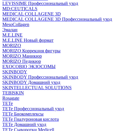
LEVISSIME Профессиональный уход
MD:CEUTICALS
MEDICAL COLLAGENE 3D
MEDICAL COLLAGENE 3D Профессиональный уход
MesoCollagen
Эмалан
M.E.LINE
M.E.LINE Новый формат
MORIZO
MORIZO Коррекция фигуры
MORIZO Маникюр
MORIZO Педикюр
EXOCOBIO ЭКЗОСОМЫ
SKINBODY
SKINBODY Профессиональный уход
SKINBODY Домашний уход
SKINTELLECTUAL SOLUTIONS
TEBISKIN
Rosagate
TETe
TETe Профессиональный уход
TETe Биокомплексы
TETe Гиалуроновая кислота
TETe Домашний уход
TETe Сыворотки Medicell