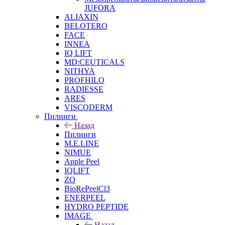
JUFORA
ALIAXIN
BELOTERO
FACE
INNEA
IQ LIFT
MD:CEUTICALS
NITHYA
PROFHILO
RADIESSE
ARES
VISCODERM
Пилинги
Назад
Пилинги
M.E.LINE
NIMUE
Apple Peel
IQLIFT
ZO
BioRePeelCl3
ENERPEEL
HYDRO PEPTIDE
IMAGE
Назад