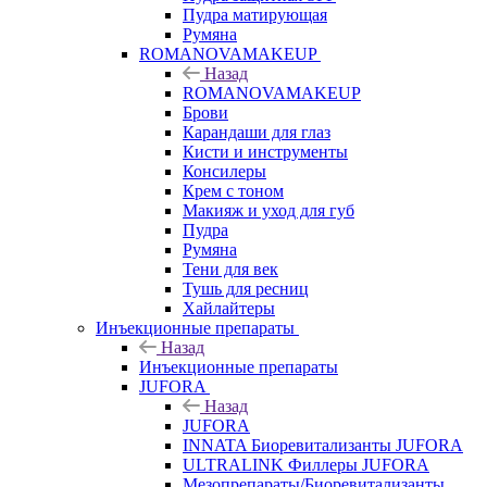
Пудра матирующая
Румяна
ROMANOVAMAKEUP
Назад
ROMANOVAMAKEUP
Брови
Карандаши для глаз
Кисти и инструменты
Консилеры
Крем с тоном
Макияж и уход для губ
Пудра
Румяна
Тени для век
Тушь для ресниц
Хайлайтеры
Инъекционные препараты
Назад
Инъекционные препараты
JUFORA
Назад
JUFORA
INNATA Биоревитализанты JUFORA
ULTRALINK Филлеры JUFORA
Мезопрепараты/Биоревитализанты