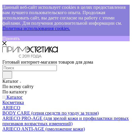
Данный веб-сайт использует cookies в целях предоставления
вам лучшего пользовательского опыта. Продолжая
использовать сайт, вы даете согласие на работу с этими
файлами. Для получения дополнительной информации см.
Политика использования cookies.
Принять
Готовый интернет-магазин товаров для дома
Каталог
По всему сайту
По каталогу
Каталог
Косметика
ARIECO
BODY CARE (серия средств по уходу за телом)
ARIECO PRO-AGE (для зрелой кожи и профилактики первых
признаков возрастных изменений)
ARIECO ANTI-AGE (омоложение кожи)