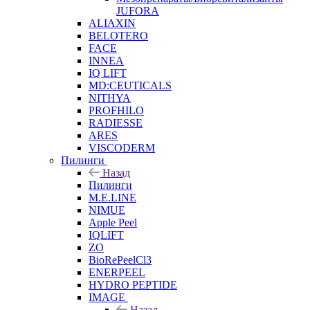
JUFORA
ALIAXIN
BELOTERO
FACE
INNEA
IQ LIFT
MD:CEUTICALS
NITHYA
PROFHILO
RADIESSE
ARES
VISCODERM
Пилинги
Назад
Пилинги
M.E.LINE
NIMUE
Apple Peel
IQLIFT
ZO
BioRePeelCl3
ENERPEEL
HYDRO PEPTIDE
IMAGE
Назад