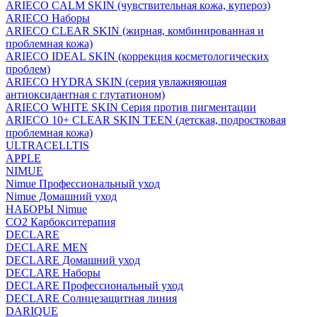
ARIECO CALM SKIN (чувствительная кожа, купероз)
ARIECO Наборы
ARIECO CLEAR SKIN (жирная, комбинированная и
проблемная кожа)
ARIECO IDEAL SKIN (коррекция косметологических
проблем)
ARIECO HYDRA SKIN (серия увлажняющая
антиоксидантная с глутатионом)
ARIECO WHITE SKIN Серия против пигментации
ARIECO 10+ CLEAR SKIN TEEN (детская, подростковая
проблемная кожа)
ULTRACELLTIS
APPLE
NIMUE
Nimue Профессиональный уход
Nimue Домашний уход
НАБОРЫ Nimue
CO2 Карбокситерапия
DECLARE
DECLARE MEN
DECLARE Домашний уход
DECLARE Наборы
DECLARE Профессиональный уход
DECLARE Солнцезащитная линия
DARIQUE