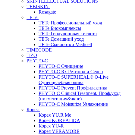
SKINTELLECTUAL SOLUTIONS
TEBISKIN
Rosagate
TETe
TETe Профессиональный уход
TETe Биокомплексы
TETe Гиалуроновая кислота
TETe Домашний уход
TETe Сыворотки Medicell
TIMECODE
TiZO
PHYTO-C
PHYTO-C Очищение
PHYTO-C Rx Ретинол и Селен
PHYTO-C SUPERHEAL® O-Live
Суперцелебная олива
PHYTO-C Prevent Профилактика
PHYTO-C Clinical Treatment. Проф.уход
(пигментация&акне)
PHYTO-C Moisturize Увлажнение
Корея
Корея YU.R Me
Корея KOREATIDA
Корея YU-R
Корея VERAMORE