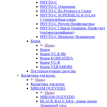
PHYTO-C
PHYTO-C Очищение
PHYTO-C Rx Ретинол и Селен
PHYTO-C SUPERHEAL® O-Live
Суперцелебная олива
PHYTO-C Prevent Профилактика
PHYTO-C Clinical Treatment. Проф.уход
(пигментация&акне)
PHYTO-C Moisturize Увлажнение
Корея
Назад
Корея
Корея YU.R Me
Корея KOREATIDA
Корея YU-R
Корея VERAMORE
Постпроцедурные средства
Косметика для волос
Назад
Косметика для волос
MIRIAM QUEVEDO
Назад
MIRIAM QUEVEDO
BLACK BACCARA - новая линия
Домашний уход