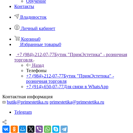
Обучение
Контакты
Владивосток
Личный кабинет
Корзина
0
Избранные товары
0
+7 (984)-212-07-77
Бутик "ПримЭстетика" - розничная
торговля
Назад
Телефоны
+7 (984)-212-07-77
Бутик "ПримЭстетика" -
розничная торговля
+7 (914)-650-07-77
Для связи в WhatsApp
Контактная информация
butik@primestetika.ru
primestetika@primestetika.ru
Telegram