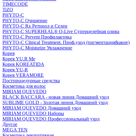
TIMECODE
TiZO
PHYTO-C
PHYTO-C Очищение
PHYTO-C Rx Ретинол и Селен
PHYTO-C SUPERHEAL® O-Live Суперцелебная олива
PHYTO-C Prevent Профилактика
PHYTO-C Clinical Treatment. Проф.уход (пигментация&акне)
PHYTO-C Moisturize Увлажнение
Корея
Корея YU.R Me
Корея KOREATIDA
Корея YU-R
Корея VERAMORE
Постпроцедурные средства
Косметика для волос
MIRIAM QUEVEDO
BLACK BACCARA - новая линия Домашний уход
SUBLIME GOLD - Золотая линия Домашний уход
MIRIAM QUEVEDO Домашний уход
MIRIAM QUEVEDO Наборы
MIRIAM QUEVEDO Профессиональный уход
Другое
MEGA TEN
Косметика декоративная