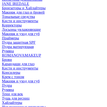
JANE IREDALE
Бронзаторы и Хайлайтеры
Макияж для глаз и бровей
Тональные средства
Кисти и инструменты
Корректоры
Лосьоны увлажняющие
Макияж и уход для губ
Праймеры
Пудра защитная SPF
Пудра матирующая
Румяна
ROMANOVAMAKEUP
Брови
Карандаши для глаз
Кисти и инструменты
Консилеры
Крем с тоном
Макияж и уход для губ
Пудра
Румяна
Тени для век
Тушь для ресниц
Хайлайтеры
Инъекционные препараты