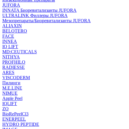
JUFORA
INNATA Биоревитализанты JUFORA
ULTRALINK Филлеры JUFORA
Мезопрепараты/Биоревитализанты JUFORA
ALIAXIN
BELOTERO
FACE
INNEA
IQ LIFT
MD:CEUTICALS
NITHYA
PROFHILO
RADIESSE
ARES
VISCODERM
Пилинги
M.E.LINE
NIMUE
Apple Peel
IQLIFT
ZO
BioRePeelCl3
ENERPEEL
HYDRO PEPTIDE