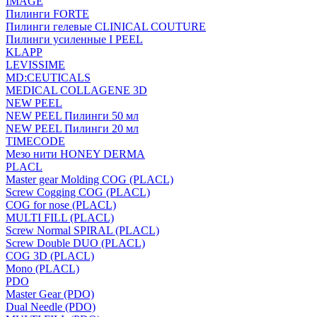
IMAGE
Пилинги FORTE
Пилинги гелевые CLINICAL COUTURE
Пилинги усиленные I PEEL
KLAPP
LEVISSIME
MD:CEUTICALS
MEDICAL COLLAGENE 3D
NEW PEEL
NEW PEEL Пилинги 50 мл
NEW PEEL Пилинги 20 мл
TIMECODE
Мезо нити HONEY DERMA
PLACL
Master gear Molding COG (PLACL)
Screw Cogging COG (PLACL)
COG for nose (PLACL)
MULTI FILL (PLACL)
Screw Normal SPIRAL (PLACL)
Screw Double DUO (PLACL)
COG 3D (PLACL)
Mono (PLACL)
PDO
Master Gear (PDO)
Dual Needle (PDO)