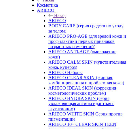
Косметика
ARIECO
Назад
ARIECO
BODY CARE (серия средств по уходу
за телом)
ARIECO PRO-AGE (для зрелой кожи и
профилактики первых признаков
возрастных изменений)
ARIECO ANTI-AGE (омоложение
кожи)
ARIECO CALM SKIN (чувствительная
кожа, купероз)
ARIECO Наборы
ARIECO CLEAR SKIN (жирная,
комбинированная и проблемная кожа)
ARIECO IDEAL SKIN (коррекция
косметологических проблем)
ARIECO HYDRA SKIN (серия
увлажняющая антиоксидантная с
глутатионом)
ARIECO WHITE SKIN Серия против
пигментации
ARIECO 10+ CLEAR SKIN TEEN