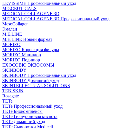
LEVISSIME Профессиональный уход
MD:CEUTICALS
MEDICAL COLLAGENE 3D
MEDICAL COLLAGENE 3D Профессиональный уход
MesoCollagen
Эмалан
M.E.LINE
M.E.LINE Новый формат
MORIZO
MORIZO Коррекция фигуры
MORIZO Маникюр
MORIZO Педикюр
EXOCOBIO ЭКЗОСОМЫ
SKINBODY
SKINBODY Профессиональный уход
SKINBODY Домашний уход
SKINTELLECTUAL SOLUTIONS
TEBISKIN
Rosagate
TETe
TETe Профессиональный уход
TETe Биокомплексы
TETe Гиалуроновая кислота
TETe Домашний уход
TETe Сыворотки Medicell