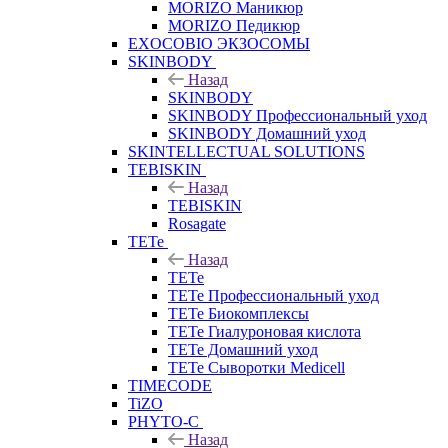
MORIZO Маникюр
MORIZO Педикюр
EXOCOBIO ЭКЗОСОМЫ
SKINBODY
Назад
SKINBODY
SKINBODY Профессиональный уход
SKINBODY Домашний уход
SKINTELLECTUAL SOLUTIONS
TEBISKIN
Назад
TEBISKIN
Rosagate
TETe
Назад
TETe
TETe Профессиональный уход
TETe Биокомплексы
TETe Гиалуроновая кислота
TETe Домашний уход
TETe Сыворотки Medicell
TIMECODE
TiZO
PHYTO-C
Назад