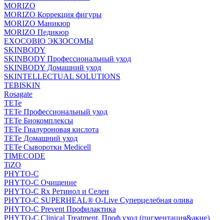
MORIZO
MORIZO Коррекция фигуры
MORIZO Маникюр
MORIZO Педикюр
EXOCOBIO ЭКЗОСОМЫ
SKINBODY
SKINBODY Профессиональный уход
SKINBODY Домашний уход
SKINTELLECTUAL SOLUTIONS
TEBISKIN
Rosagate
TETe
TETe Профессиональный уход
TETe Биокомплексы
TETe Гиалуроновая кислота
TETe Домашний уход
TETe Сыворотки Medicell
TIMECODE
TiZO
PHYTO-C
PHYTO-C Очищение
PHYTO-C Rx Ретинол и Селен
PHYTO-C SUPERHEAL® O-Live Суперцелебная олива
PHYTO-C Prevent Профилактика
PHYTO-C Clinical Treatment. Проф.уход (пигментация&акне)