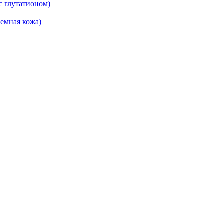
 глутатионом)
емная кожа)