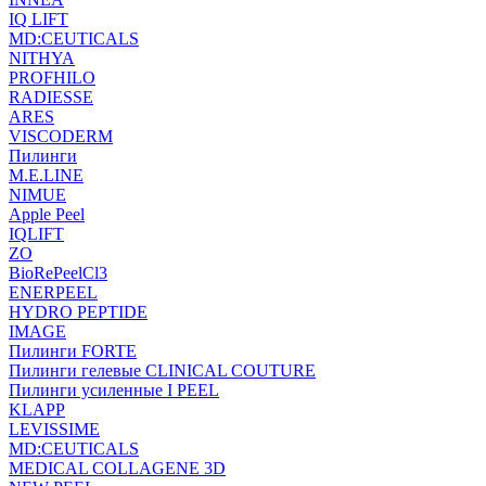
IQ LIFT
MD:CEUTICALS
NITHYA
PROFHILO
RADIESSE
ARES
VISCODERM
Пилинги
M.E.LINE
NIMUE
Apple Peel
IQLIFT
ZO
BioRePeelCl3
ENERPEEL
HYDRO PEPTIDE
IMAGE
Пилинги FORTE
Пилинги гелевые CLINICAL COUTURE
Пилинги усиленные I PEEL
KLAPP
LEVISSIME
MD:CEUTICALS
MEDICAL COLLAGENE 3D