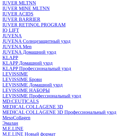
IUVER MLTNN
IUVER MINE MLTNN
IUVER ACIDS
IUVER BARRIER
IUVER RETINOL PROGRAM
IQ LIFT
JUVENA
JUVENA Солнцезащитный уход
JUVENA Men
JUVENA Домашний уход
KLAPP
KLAPP Домашний уход
KLAPP Профессиональный уход
LEVISSIME
LEVISSIME Брови
LEVISSIME Домашний уход
LEVISSIME НАБОРЫ
LEVISSIME Профессиональный уход
MD:CEUTICALS
MEDICAL COLLAGENE 3D
MEDICAL COLLAGENE 3D Профессиональный уход
MesoCollagen
Эмалан
M.E.LINE
M.E.LINE Новый формат