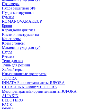
Праймеры
Пудра защитная SPF
Пудра матирующая
Румяна
ROMANOVAMAKEUP
Брови
Карандаши для глаз
Кисти и инструменты
Консилеры
Крем с тоном
Макияж и уход для губ
Пудра
Румяна
Тени для век
Тушь для ресниц
Хайлайтеры
Инъекционные препараты
JUFORA
INNATA Биоревитализанты JUFORA
ULTRALINK Филлеры JUFORA
Мезопрепараты/Биоревитализанты JUFORA
ALIAXIN
BELOTERO
FACE
INNEA