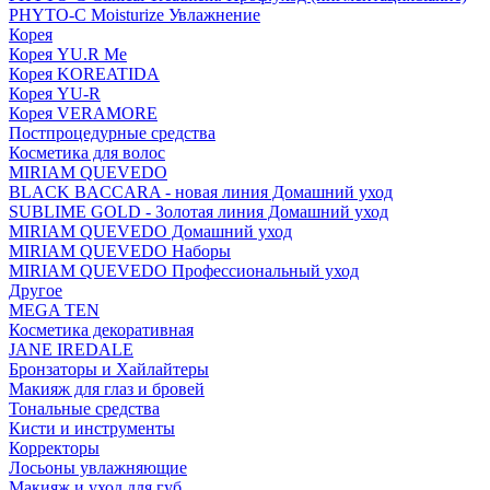
PHYTO-C Moisturize Увлажнение
Корея
Корея YU.R Me
Корея KOREATIDA
Корея YU-R
Корея VERAMORE
Постпроцедурные средства
Косметика для волос
MIRIAM QUEVEDO
BLACK BACCARA - новая линия Домашний уход
SUBLIME GOLD - Золотая линия Домашний уход
MIRIAM QUEVEDO Домашний уход
MIRIAM QUEVEDO Наборы
MIRIAM QUEVEDO Профессиональный уход
Другое
MEGA TEN
Косметика декоративная
JANE IREDALE
Бронзаторы и Хайлайтеры
Макияж для глаз и бровей
Тональные средства
Кисти и инструменты
Корректоры
Лосьоны увлажняющие
Макияж и уход для губ