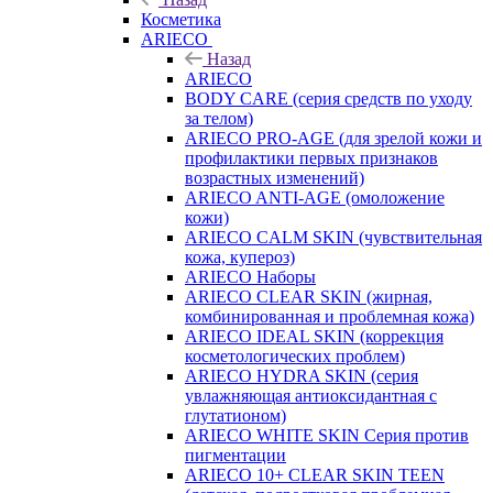
Косметика
ARIECO
Назад
ARIECO
BODY CARE (серия средств по уходу
за телом)
ARIECO PRO-AGE (для зрелой кожи и
профилактики первых признаков
возрастных изменений)
ARIECO ANTI-AGE (омоложение
кожи)
ARIECO CALM SKIN (чувствительная
кожа, купероз)
ARIECO Наборы
ARIECO CLEAR SKIN (жирная,
комбинированная и проблемная кожа)
ARIECO IDEAL SKIN (коррекция
косметологических проблем)
ARIECO HYDRA SKIN (серия
увлажняющая антиоксидантная с
глутатионом)
ARIECO WHITE SKIN Серия против
пигментации
ARIECO 10+ CLEAR SKIN TEEN