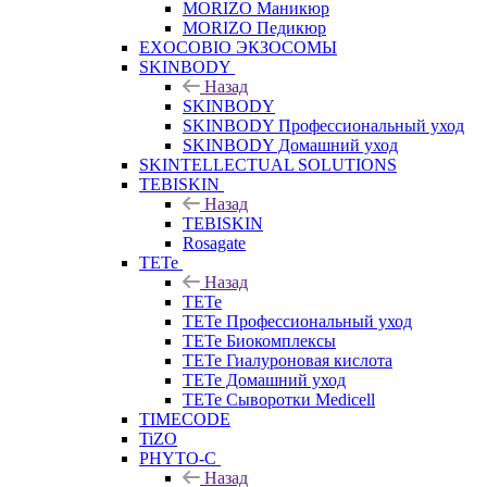
MORIZO Маникюр
MORIZO Педикюр
EXOCOBIO ЭКЗОСОМЫ
SKINBODY
Назад
SKINBODY
SKINBODY Профессиональный уход
SKINBODY Домашний уход
SKINTELLECTUAL SOLUTIONS
TEBISKIN
Назад
TEBISKIN
Rosagate
TETe
Назад
TETe
TETe Профессиональный уход
TETe Биокомплексы
TETe Гиалуроновая кислота
TETe Домашний уход
TETe Сыворотки Medicell
TIMECODE
TiZO
PHYTO-C
Назад