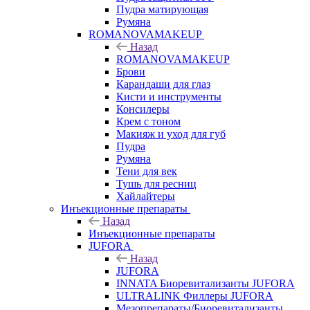
Пудра матирующая
Румяна
ROMANOVAMAKEUP
Назад
ROMANOVAMAKEUP
Брови
Карандаши для глаз
Кисти и инструменты
Консилеры
Крем с тоном
Макияж и уход для губ
Пудра
Румяна
Тени для век
Тушь для ресниц
Хайлайтеры
Инъекционные препараты
Назад
Инъекционные препараты
JUFORA
Назад
JUFORA
INNATA Биоревитализанты JUFORA
ULTRALINK Филлеры JUFORA
Мезопрепараты/Биоревитализанты