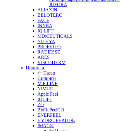
JUFORA
ALIAXIN
BELOTERO
FACE
INNEA
IQ LIFT
MD:CEUTICALS
NITHYA
PROFHILO
RADIESSE
ARES
VISCODERM
Пилинги
Назад
Пилинги
M.E.LINE
NIMUE
Apple Peel
IQLIFT
ZO
BioRePeelCl3
ENERPEEL
HYDRO PEPTIDE
IMAGE
Назад