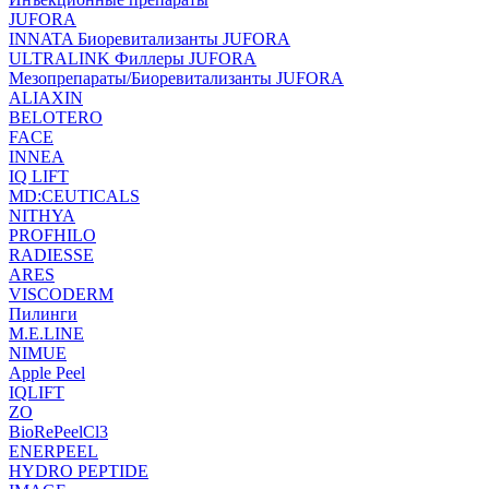
JUFORA
INNATA Биоревитализанты JUFORA
ULTRALINK Филлеры JUFORA
Мезопрепараты/Биоревитализанты JUFORA
ALIAXIN
BELOTERO
FACE
INNEA
IQ LIFT
MD:CEUTICALS
NITHYA
PROFHILO
RADIESSE
ARES
VISCODERM
Пилинги
M.E.LINE
NIMUE
Apple Peel
IQLIFT
ZO
BioRePeelCl3
ENERPEEL
HYDRO PEPTIDE