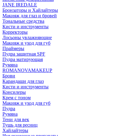
JANE IREDALE
Бронзаторы и Хайлайтеры
Макияж для глаз и бровей
Тональные средства
Кисти и инструменты
Корректоры
Лосьоны увлажняющие
Макияж и уход для губ
Праймеры
Пудра защитная SPF
Пудра матирующая
Румяна
ROMANOVAMAKEUP
Брови
Карандаши для глаз
Кисти и инструменты
Консилеры
Крем с тоном
Макияж и уход для губ
Пудра
Румяна
Тени для век
Тушь для ресниц
Хайлайтеры
Инъекционные препараты