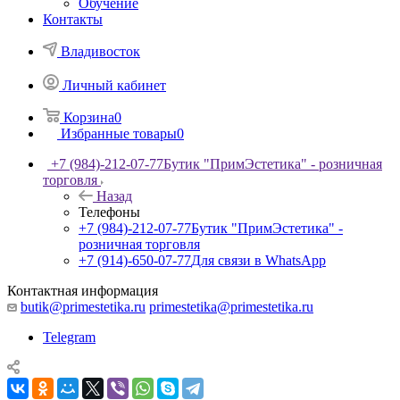
Обучение
Контакты
Владивосток
Личный кабинет
Корзина
0
Избранные товары
0
+7 (984)-212-07-77
Бутик "ПримЭстетика" - розничная
торговля
Назад
Телефоны
+7 (984)-212-07-77
Бутик "ПримЭстетика" -
розничная торговля
+7 (914)-650-07-77
Для связи в WhatsApp
Контактная информация
butik@primestetika.ru
primestetika@primestetika.ru
Telegram