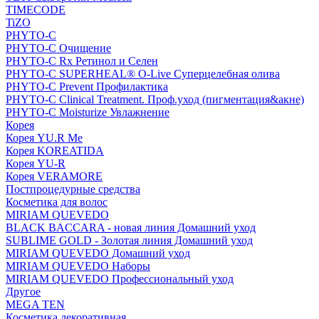
TIMECODE
TiZO
PHYTO-C
PHYTO-C Очищение
PHYTO-C Rx Ретинол и Селен
PHYTO-C SUPERHEAL® O-Live Суперцелебная олива
PHYTO-C Prevent Профилактика
PHYTO-C Clinical Treatment. Проф.уход (пигментация&акне)
PHYTO-C Moisturize Увлажнение
Корея
Корея YU.R Me
Корея KOREATIDA
Корея YU-R
Корея VERAMORE
Постпроцедурные средства
Косметика для волос
MIRIAM QUEVEDO
BLACK BACCARA - новая линия Домашний уход
SUBLIME GOLD - Золотая линия Домашний уход
MIRIAM QUEVEDO Домашний уход
MIRIAM QUEVEDO Наборы
MIRIAM QUEVEDO Профессиональный уход
Другое
MEGA TEN
Косметика декоративная