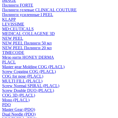
IMAGE
Пилинги FORTE
Пилинги гелевые CLINICAL COUTURE
Пилинги усиленные I PEEL
KLAPP
LEVISSIME
MD:CEUTICALS
MEDICAL COLLAGENE 3D
NEW PEEL
NEW PEEL Пилинги 50 мл
NEW PEEL Пилинги 20 мл
TIMECODE
Мезо нити HONEY DERMA
PLACL
Master gear Molding COG (PLACL)
Screw Cogging COG (PLACL)
COG for nose (PLACL)
MULTI FILL (PLACL)
Screw Normal SPIRAL (PLACL)
Screw Double DUO (PLACL)
COG 3D (PLACL)
Mono (PLACL)
PDO
Master Gear (PDO)
Dual Needle (PDO)