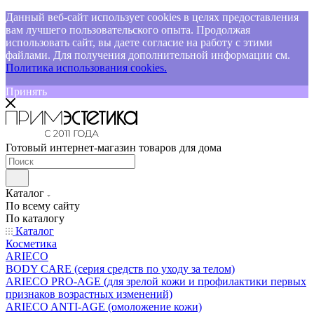
Данный веб-сайт использует cookies в целях предоставления
вам лучшего пользовательского опыта. Продолжая
использовать сайт, вы даете согласие на работу с этими
файлами. Для получения дополнительной информации см.
Политика использования cookies.
Принять
Готовый интернет-магазин товаров для дома
Каталог
По всему сайту
По каталогу
Каталог
Косметика
ARIECO
BODY CARE (серия средств по уходу за телом)
ARIECO PRO-AGE (для зрелой кожи и профилактики первых
признаков возрастных изменений)
ARIECO ANTI-AGE (омоложение кожи)