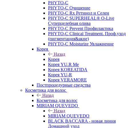
PHYTO-C
PHYTO-C Очищение
PHYTO-C Rx Ретинол и Селен
PHYTO-C SUPERHEAL® O-Live
Суперцелебная олива
PHYTO-C Prevent Профилактика
PHYTO-C Clinical Treatment. Проф.уход
(пигментация&акне)
PHYTO-C Moisturize Увлажнение
Корея
Назад
Корея
Корея YU.R Me
Корея KOREATIDA
Корея YU-R
Корея VERAMORE
Постпроцедурные средства
Косметика для волос
Назад
Косметика для волос
MIRIAM QUEVEDO
Назад
MIRIAM QUEVEDO
BLACK BACCARA - новая линия
Домашний уход