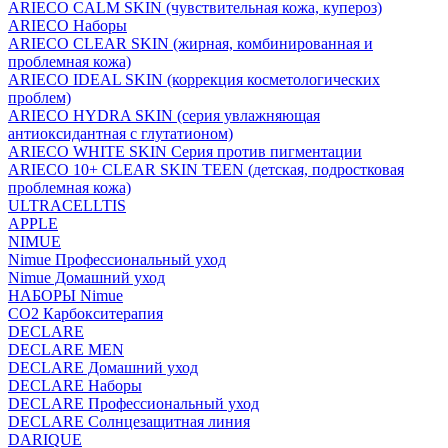
ARIECO CALM SKIN (чувствительная кожа, купероз)
ARIECO Наборы
ARIECO CLEAR SKIN (жирная, комбинированная и
проблемная кожа)
ARIECO IDEAL SKIN (коррекция косметологических
проблем)
ARIECO HYDRA SKIN (серия увлажняющая
антиоксидантная с глутатионом)
ARIECO WHITE SKIN Серия против пигментации
ARIECO 10+ CLEAR SKIN TEEN (детская, подростковая
проблемная кожа)
ULTRACELLTIS
APPLE
NIMUE
Nimue Профессиональный уход
Nimue Домашний уход
НАБОРЫ Nimue
CO2 Карбокситерапия
DECLARE
DECLARE MEN
DECLARE Домашний уход
DECLARE Наборы
DECLARE Профессиональный уход
DECLARE Солнцезащитная линия
DARIQUE