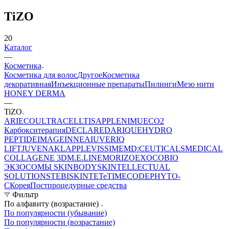
TiZO
20
Каталог
—
Косметика
Косметика для волос
Другое
Косметика
декоративная
Инъекционные препараты
Пилинги
Мезо нити
HONEY DERMA
—
TiZO
ARIECO
ULTRACELLTIS
APPLE
NIMUE
CO2
Карбокситерапия
DECLARE
DARIQUE
HYDRO
PEPTIDE
IMAGE
INNEA
IUVER
IQ
LIFT
JUVENA
KLAPP
LEVISSIME
MD:CEUTICALS
MEDICAL
COLLAGENE 3D
M.E.LINE
MORIZO
EXOCOBIO
ЭКЗОСОМЫ
SKINBODY
SKINTELLECTUAL
SOLUTIONS
TEBISKIN
TETe
TIMECODE
PHYTO-
C
Корея
Постпроцедурные средства
Фильтр
По алфавиту (возрастание)
По популярности (убывание)
По популярности (возрастание)