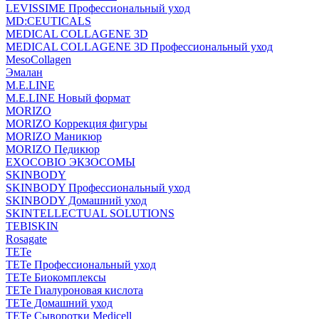
LEVISSIME Профессиональный уход
MD:CEUTICALS
MEDICAL COLLAGENE 3D
MEDICAL COLLAGENE 3D Профессиональный уход
MesoCollagen
Эмалан
M.E.LINE
M.E.LINE Новый формат
MORIZO
MORIZO Коррекция фигуры
MORIZO Маникюр
MORIZO Педикюр
EXOCOBIO ЭКЗОСОМЫ
SKINBODY
SKINBODY Профессиональный уход
SKINBODY Домашний уход
SKINTELLECTUAL SOLUTIONS
TEBISKIN
Rosagate
TETe
TETe Профессиональный уход
TETe Биокомплексы
TETe Гиалуроновая кислота
TETe Домашний уход
TETe Сыворотки Medicell