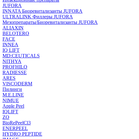
JUFORA
INNATA Биоревитализанты JUFORA
ULTRALINK Филлеры JUFORA
Мезопрепараты/Биоревитализанты JUFORA
ALIAXIN
BELOTERO
FACE
INNEA
IQ LIFT
MD:CEUTICALS
NITHYA
PROFHILO
RADIESSE
ARES
VISCODERM
Пилинги
M.E.LINE
NIMUE
Apple Peel
IQLIFT
ZO
BioRePeelCl3
ENERPEEL
HYDRO PEPTIDE