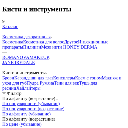
Кисти и инструменты
9
Каталог
—
Косметика декоративная
Косметика
Косметика для волос
Другое
Инъекционные
препараты
Пилинги
Мезо нити HONEY DERMA
—
ROMANOVAMAKEUP
JANE IREDALE
—
Кисти и инструменты
Брови
Карандаши для глаз
Консилеры
Крем с тоном
Макияж и
уход для губ
Пудра
Румяна
Тени для век
Тушь для
ресниц
Хайлайтеры
Фильтр
По алфавиту (возрастание)
По популярности (убывание)
По популярности (возрастание)
По алфавиту (убывание)
По алфавиту (возрастание)
По цене (убывание)