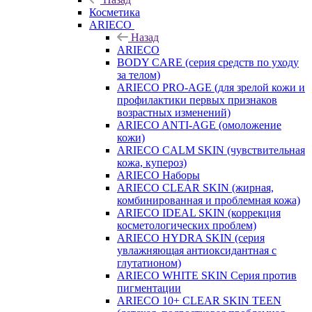
Косметика
ARIECO
Назад
ARIECO
BODY CARE (серия средств по уходу
за телом)
ARIECO PRO-AGE (для зрелой кожи и
профилактики первых признаков
возрастных изменений)
ARIECO ANTI-AGE (омоложение
кожи)
ARIECO CALM SKIN (чувствительная
кожа, купероз)
ARIECO Наборы
ARIECO CLEAR SKIN (жирная,
комбинированная и проблемная кожа)
ARIECO IDEAL SKIN (коррекция
косметологических проблем)
ARIECO HYDRA SKIN (серия
увлажняющая антиоксидантная с
глутатионом)
ARIECO WHITE SKIN Серия против
пигментации
ARIECO 10+ CLEAR SKIN TEEN