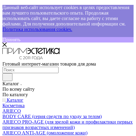
Данный веб-сайт использует cookies в целях предоставления
вам лучшего пользовательского опыта. Продолжая
использовать сайт, вы даете согласие на работу с этими
файлами. Для получения дополнительной информации см.
Политика использования cookies.
Принять
Готовый интернет-магазин товаров для дома
Каталог
По всему сайту
По каталогу
Каталог
Косметика
ARIECO
BODY CARE (серия средств по уходу за телом)
ARIECO PRO-AGE (для зрелой кожи и профилактики первых
признаков возрастных изменений)
ARIECO ANTI-AGE (омоложение кожи)