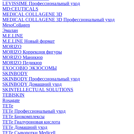
LEVISSIME Профессиональный уход
MD:CEUTICALS
MEDICAL COLLAGENE 3D
MEDICAL COLLAGENE 3D Профессиональный уход
MesoCollagen
Эмалан
M.E.LINE
M.E.LINE Новый формат
MORIZO
MORIZO Коррекция фигуры
MORIZO Маникюр
MORIZO Педикюр
EXOCOBIO ЭКЗОСОМЫ
SKINBODY
SKINBODY Профессиональный уход
SKINBODY Домашний уход
SKINTELLECTUAL SOLUTIONS
TEBISKIN
Rosagate
TETe
TETe Профессиональный уход
TETe Биокомплексы
TETe Гиалуроновая кислота
TETe Домашний уход
TETe Сыворотки Medicell