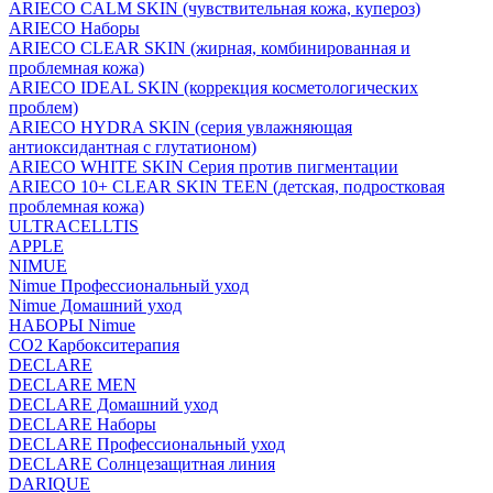
ARIECO CALM SKIN (чувствительная кожа, купероз)
ARIECO Наборы
ARIECO CLEAR SKIN (жирная, комбинированная и
проблемная кожа)
ARIECO IDEAL SKIN (коррекция косметологических
проблем)
ARIECO HYDRA SKIN (серия увлажняющая
антиоксидантная с глутатионом)
ARIECO WHITE SKIN Серия против пигментации
ARIECO 10+ CLEAR SKIN TEEN (детская, подростковая
проблемная кожа)
ULTRACELLTIS
APPLE
NIMUE
Nimue Профессиональный уход
Nimue Домашний уход
НАБОРЫ Nimue
CO2 Карбокситерапия
DECLARE
DECLARE MEN
DECLARE Домашний уход
DECLARE Наборы
DECLARE Профессиональный уход
DECLARE Солнцезащитная линия
DARIQUE