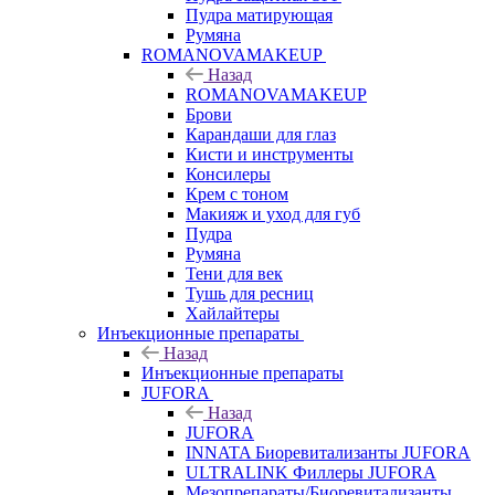
Пудра матирующая
Румяна
ROMANOVAMAKEUP
Назад
ROMANOVAMAKEUP
Брови
Карандаши для глаз
Кисти и инструменты
Консилеры
Крем с тоном
Макияж и уход для губ
Пудра
Румяна
Тени для век
Тушь для ресниц
Хайлайтеры
Инъекционные препараты
Назад
Инъекционные препараты
JUFORA
Назад
JUFORA
INNATA Биоревитализанты JUFORA
ULTRALINK Филлеры JUFORA
Мезопрепараты/Биоревитализанты