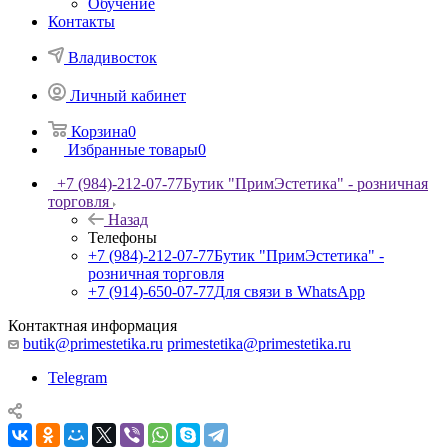
Обучение
Контакты
Владивосток
Личный кабинет
Корзина
0
Избранные товары
0
+7 (984)-212-07-77
Бутик "ПримЭстетика" - розничная
торговля
Назад
Телефоны
+7 (984)-212-07-77
Бутик "ПримЭстетика" -
розничная торговля
+7 (914)-650-07-77
Для связи в WhatsApp
Контактная информация
butik@primestetika.ru
primestetika@primestetika.ru
Telegram