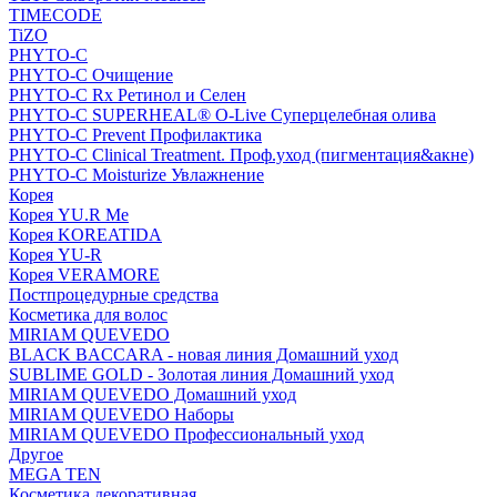
TIMECODE
TiZO
PHYTO-C
PHYTO-C Очищение
PHYTO-C Rx Ретинол и Селен
PHYTO-C SUPERHEAL® O-Live Суперцелебная олива
PHYTO-C Prevent Профилактика
PHYTO-C Clinical Treatment. Проф.уход (пигментация&акне)
PHYTO-C Moisturize Увлажнение
Корея
Корея YU.R Me
Корея KOREATIDA
Корея YU-R
Корея VERAMORE
Постпроцедурные средства
Косметика для волос
MIRIAM QUEVEDO
BLACK BACCARA - новая линия Домашний уход
SUBLIME GOLD - Золотая линия Домашний уход
MIRIAM QUEVEDO Домашний уход
MIRIAM QUEVEDO Наборы
MIRIAM QUEVEDO Профессиональный уход
Другое
MEGA TEN
Косметика декоративная