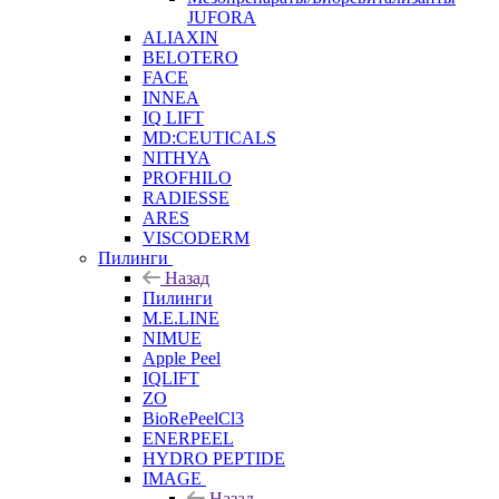
JUFORA
ALIAXIN
BELOTERO
FACE
INNEA
IQ LIFT
MD:CEUTICALS
NITHYA
PROFHILO
RADIESSE
ARES
VISCODERM
Пилинги
Назад
Пилинги
M.E.LINE
NIMUE
Apple Peel
IQLIFT
ZO
BioRePeelCl3
ENERPEEL
HYDRO PEPTIDE
IMAGE
Назад