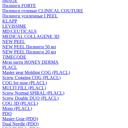
IMAGE
Пилинги FORTE
Пилинги гелевые CLINICAL COUTURE
Пилинги усиленные I PEEL
KLAPP
LEVISSIME
MD:CEUTICALS
MEDICAL COLLAGENE 3D
NEW PEEL
NEW PEEL Пилинги 50 мл
NEW PEEL Пилинги 20 мл
TIMECODE
Мезо нити HONEY DERMA
PLACL
Master gear Molding COG (PLACL)
Screw Cogging COG (PLACL)
COG for nose (PLACL)
MULTI FILL (PLACL)
Screw Normal SPIRAL (PLACL)
Screw Double DUO (PLACL)
COG 3D (PLACL)
Mono (PLACL)
PDO
Master Gear (PDO)
Dual Needle (PDO)