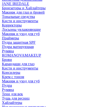
JANE IREDALE
Бронзаторы и Хайлайтеры
Макияж для глаз и бровей
Тональные средства
Кисти и инструменты
Корректоры
Лосьоны увлажняющие
Макияж и уход для губ
Праймеры
Пудра защитная SPF
Пудра матирующая
Румяна
ROMANOVAMAKEUP
Брови
Карандаши для глаз
Кисти и инструменты
Консилеры
Крем с тоном
Макияж и уход для губ
Пудра
Румяна
Тени для век
Тушь для ресниц
Хайлайтеры
Инъекционные препараты