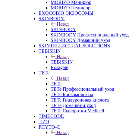
MORIZO Маникюр
MORIZO Педикюр
EXOCOBIO ЭКЗОСОМЫ
SKINBODY
Назад
SKINBODY
SKINBODY Профессиональный уход
SKINBODY Домашний уход
SKINTELLECTUAL SOLUTIONS
TEBISKIN
Назад
TEBISKIN
Rosagate
TETe
Назад
TETe
TETe Профессиональный уход
TETe Биокомплексы
TETe Гиалуроновая кислота
TETe Домашний уход
TETe Сыворотки Medicell
TIMECODE
TiZO
PHYTO-C
Назад