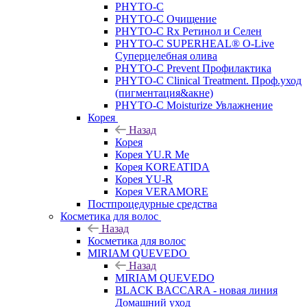
PHYTO-C
PHYTO-C Очищение
PHYTO-C Rx Ретинол и Селен
PHYTO-C SUPERHEAL® O-Live
Суперцелебная олива
PHYTO-C Prevent Профилактика
PHYTO-C Clinical Treatment. Проф.уход
(пигментация&акне)
PHYTO-C Moisturize Увлажнение
Корея
Назад
Корея
Корея YU.R Me
Корея KOREATIDA
Корея YU-R
Корея VERAMORE
Постпроцедурные средства
Косметика для волос
Назад
Косметика для волос
MIRIAM QUEVEDO
Назад
MIRIAM QUEVEDO
BLACK BACCARA - новая линия
Домашний уход