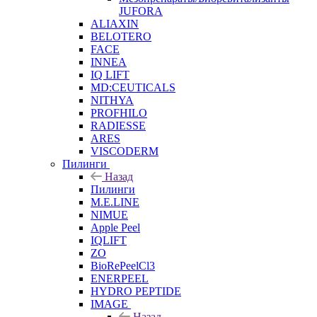
JUFORA
ALIAXIN
BELOTERO
FACE
INNEA
IQ LIFT
MD:CEUTICALS
NITHYA
PROFHILO
RADIESSE
ARES
VISCODERM
Пилинги
Назад
Пилинги
M.E.LINE
NIMUE
Apple Peel
IQLIFT
ZO
BioRePeelCl3
ENERPEEL
HYDRO PEPTIDE
IMAGE
Назад