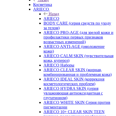
Косметика
ARIECO
Назад
ARIECO
BODY CARE (серия средств по уходу
за телом)
ARIECO PRO-AGE (для зрелой кожи и
профилактики первых признаков
возрастных изменений)
ARIECO ANTI-AGE (омоложение
кожи)
ARIECO CALM SKIN (чувствительная
кожа, купероз)
ARIECO Наборы
ARIECO CLEAR SKIN (жирная,
комбинированная и проблемная кожа)
ARIECO IDEAL SKIN (коррекция
косметологических проблем)
ARIECO HYDRA SKIN (серия
увлажняющая антиоксидантная с
глутатионом)
ARIECO WHITE SKIN Серия против
пигментации
ARIECO 10+ CLEAR SKIN TEEN