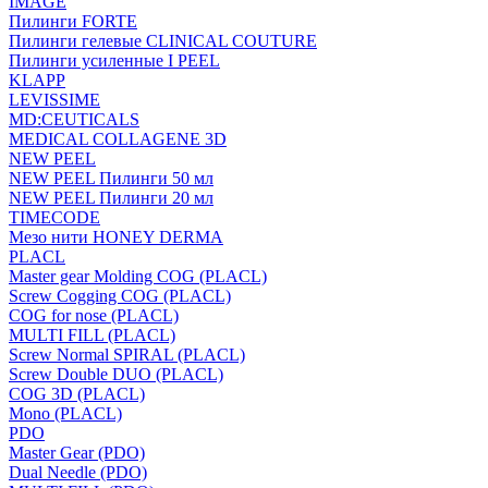
IMAGE
Пилинги FORTE
Пилинги гелевые CLINICAL COUTURE
Пилинги усиленные I PEEL
KLAPP
LEVISSIME
MD:CEUTICALS
MEDICAL COLLAGENE 3D
NEW PEEL
NEW PEEL Пилинги 50 мл
NEW PEEL Пилинги 20 мл
TIMECODE
Мезо нити HONEY DERMA
PLACL
Master gear Molding COG (PLACL)
Screw Cogging COG (PLACL)
COG for nose (PLACL)
MULTI FILL (PLACL)
Screw Normal SPIRAL (PLACL)
Screw Double DUO (PLACL)
COG 3D (PLACL)
Mono (PLACL)
PDO
Master Gear (PDO)
Dual Needle (PDO)