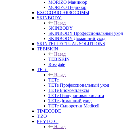
MORIZO Маникюр
MORIZO Педикюр
EXOCOBIO ЭКЗОСОМЫ
SKINBODY
Назад
SKINBODY
SKINBODY Профессиональный уход
SKINBODY Домашний уход
SKINTELLECTUAL SOLUTIONS
TEBISKIN
Назад
TEBISKIN
Rosagate
TETe
Назад
TETe
TETe Профессиональный уход
TETe Биокомплексы
TETe Гиалуроновая кислота
TETe Домашний уход
TETe Сыворотки Medicell
TIMECODE
TiZO
PHYTO-C
Назад