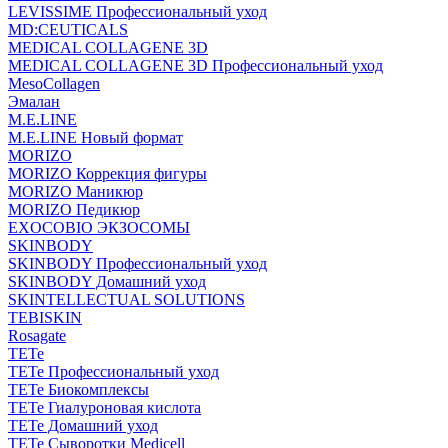
LEVISSIME Профессиональный уход
MD:CEUTICALS
MEDICAL COLLAGENE 3D
MEDICAL COLLAGENE 3D Профессиональный уход
MesoCollagen
Эмалан
M.E.LINE
M.E.LINE Новый формат
MORIZO
MORIZO Коррекция фигуры
MORIZO Маникюр
MORIZO Педикюр
EXOCOBIO ЭКЗОСОМЫ
SKINBODY
SKINBODY Профессиональный уход
SKINBODY Домашний уход
SKINTELLECTUAL SOLUTIONS
TEBISKIN
Rosagate
TETe
TETe Профессиональный уход
TETe Биокомплексы
TETe Гиалуроновая кислота
TETe Домашний уход
TETe Сыворотки Medicell