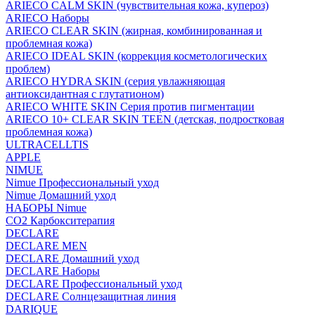
ARIECO CALM SKIN (чувствительная кожа, купероз)
ARIECO Наборы
ARIECO CLEAR SKIN (жирная, комбинированная и
проблемная кожа)
ARIECO IDEAL SKIN (коррекция косметологических
проблем)
ARIECO HYDRA SKIN (серия увлажняющая
антиоксидантная с глутатионом)
ARIECO WHITE SKIN Серия против пигментации
ARIECO 10+ CLEAR SKIN TEEN (детская, подростковая
проблемная кожа)
ULTRACELLTIS
APPLE
NIMUE
Nimue Профессиональный уход
Nimue Домашний уход
НАБОРЫ Nimue
CO2 Карбокситерапия
DECLARE
DECLARE MEN
DECLARE Домашний уход
DECLARE Наборы
DECLARE Профессиональный уход
DECLARE Солнцезащитная линия
DARIQUE