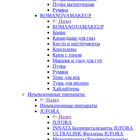
Пудра матирующая
Румяна
ROMANOVAMAKEUP
Назад
ROMANOVAMAKEUP
Брови
Карандаши для глаз
Кисти и инструменты
Консилеры
Крем с тоном
Макияж и уход для губ
Пудра
Румяна
Тени для век
Тушь для ресниц
Хайлайтеры
Инъекционные препараты
Назад
Инъекционные препараты
JUFORA
Назад
JUFORA
INNATA Биоревитализанты JUFORA
ULTRALINK Филлеры JUFORA
Мезопрепараты/Биоревитализанты