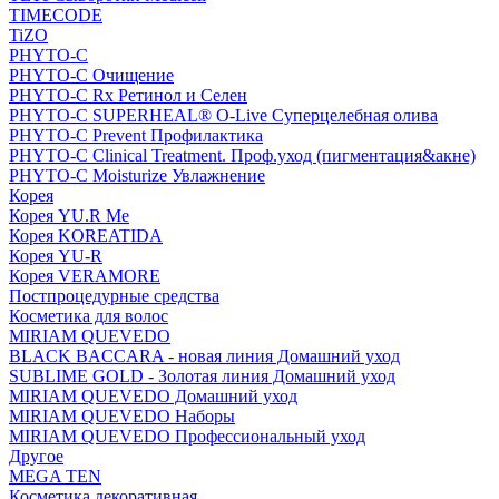
TIMECODE
TiZO
PHYTO-C
PHYTO-C Очищение
PHYTO-C Rx Ретинол и Селен
PHYTO-C SUPERHEAL® O-Live Суперцелебная олива
PHYTO-C Prevent Профилактика
PHYTO-C Clinical Treatment. Проф.уход (пигментация&акне)
PHYTO-C Moisturize Увлажнение
Корея
Корея YU.R Me
Корея KOREATIDA
Корея YU-R
Корея VERAMORE
Постпроцедурные средства
Косметика для волос
MIRIAM QUEVEDO
BLACK BACCARA - новая линия Домашний уход
SUBLIME GOLD - Золотая линия Домашний уход
MIRIAM QUEVEDO Домашний уход
MIRIAM QUEVEDO Наборы
MIRIAM QUEVEDO Профессиональный уход
Другое
MEGA TEN
Косметика декоративная