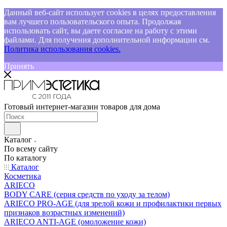
Данный веб-сайт использует cookies в целях предоставления
вам лучшего пользовательского опыта. Продолжая
использовать сайт, вы даете согласие на работу с этими
файлами. Для получения дополнительной информации см.
Политика использования cookies.
Принять
Готовый интернет-магазин товаров для дома
Каталог
По всему сайту
По каталогу
Каталог
Косметика
ARIECO
BODY CARE (серия средств по уходу за телом)
ARIECO PRO-AGE (для зрелой кожи и профилактики первых
признаков возрастных изменений)
ARIECO ANTI-AGE (омоложение кожи)