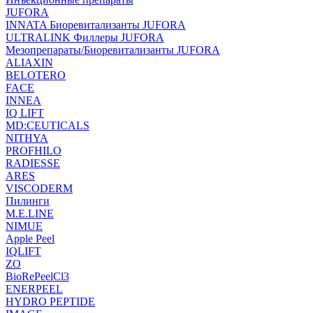
JUFORA
INNATA Биоревитализанты JUFORA
ULTRALINK Филлеры JUFORA
Мезопрепараты/Биоревитализанты JUFORA
ALIAXIN
BELOTERO
FACE
INNEA
IQ LIFT
MD:CEUTICALS
NITHYA
PROFHILO
RADIESSE
ARES
VISCODERM
Пилинги
M.E.LINE
NIMUE
Apple Peel
IQLIFT
ZO
BioRePeelCl3
ENERPEEL
HYDRO PEPTIDE