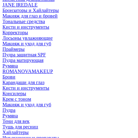
JANE IREDALE
Бронзаторы и Хайлайтеры
Макияж для глаз и бровей
Тональные средства
Кисти и инструменты
Корректоры
Лосьоны увлажняющие
Макияж и уход для губ
Праймеры
Пудра защитная SPF
Пудра матирующая
Румяна
ROMANOVAMAKEUP
Брови
Карандаши для глаз
Кисти и инструменты
Консилеры
Крем с тоном
Макияж и уход для губ
Пудра
Румяна
Тени для век
Тушь для ресниц
Хайлайтеры
Инъекционные препараты