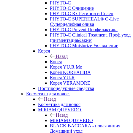
PHYTO-C
PHYTO-C Очищение
PHYTO-C Rx Ретинол и Селен
PHYTO-C SUPERHEAL® O-Live
Суперцелебная олива
PHYTO-C Prevent Профилактика
PHYTO-C Clinical Treatment. Проф.уход
(пигментация&акне)
PHYTO-C Moisturize Увлажнение
Корея
Назад
Корея
Корея YU.R Me
Корея KOREATIDA
Корея YU-R
Корея VERAMORE
Постпроцедурные средства
Косметика для волос
Назад
Косметика для волос
MIRIAM QUEVEDO
Назад
MIRIAM QUEVEDO
BLACK BACCARA - новая линия
Домашний уход