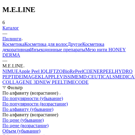
M.E.LINE
6
Каталог
—
Пилинги
Косметика
Косметика для волос
Другое
Косметика
декоративная
Инъекционные препараты
Мезо нити HONEY
DERMA
—
M.E.LINE
NIMUE
Apple Peel
IQLIFT
ZO
BioRePeelCl3
ENERPEEL
HYDRO
PEPTIDE
IMAGE
KLAPP
LEVISSIME
MD:CEUTICALS
MEDICA
COLLAGENE 3D
NEW PEEL
TIMECODE
Фильтр
По алфавиту (возрастание)
По популярности (убывание)
По популярности (возрастание)
По алфавиту (убывание)
По алфавиту (возрастание)
По цене (убывание)
По цене (возрастание)
Объем (убывание)