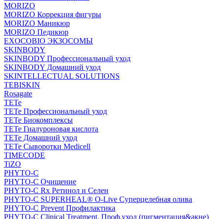
MORIZO
MORIZO Коррекция фигуры
MORIZO Маникюр
MORIZO Педикюр
EXOCOBIO ЭКЗОСОМЫ
SKINBODY
SKINBODY Профессиональный уход
SKINBODY Домашний уход
SKINTELLECTUAL SOLUTIONS
TEBISKIN
Rosagate
TETe
TETe Профессиональный уход
TETe Биокомплексы
TETe Гиалуроновая кислота
TETe Домашний уход
TETe Сыворотки Medicell
TIMECODE
TiZO
PHYTO-C
PHYTO-C Очищение
PHYTO-C Rx Ретинол и Селен
PHYTO-C SUPERHEAL® O-Live Суперцелебная олива
PHYTO-C Prevent Профилактика
PHYTO-C Clinical Treatment. Проф.уход (пигментация&акне)