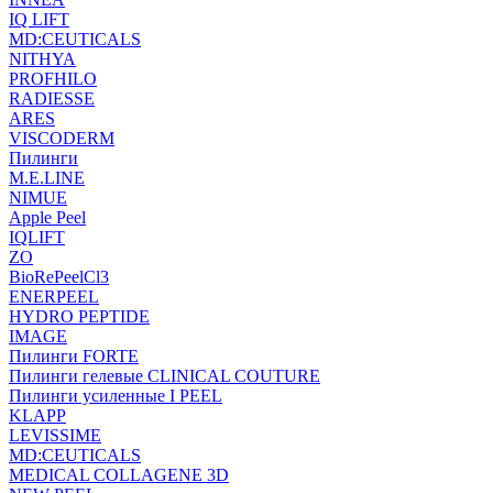
IQ LIFT
MD:CEUTICALS
NITHYA
PROFHILO
RADIESSE
ARES
VISCODERM
Пилинги
M.E.LINE
NIMUE
Apple Peel
IQLIFT
ZO
BioRePeelCl3
ENERPEEL
HYDRO PEPTIDE
IMAGE
Пилинги FORTE
Пилинги гелевые CLINICAL COUTURE
Пилинги усиленные I PEEL
KLAPP
LEVISSIME
MD:CEUTICALS
MEDICAL COLLAGENE 3D