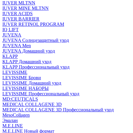
IUVER MLTNN
IUVER MINE MLTNN
IUVER ACIDS
IUVER BARRIER
IUVER RETINOL PROGRAM
IQ LIFT
JUVENA
JUVENA Солнцезащитный уход
JUVENA Men
JUVENA Домашний уход
KLAPP
KLAPP Домашний уход
KLAPP Профессиональный уход
LEVISSIME
LEVISSIME Брови
LEVISSIME Домашний уход
LEVISSIME НАБОРЫ
LEVISSIME Профессиональный уход
MD:CEUTICALS
MEDICAL COLLAGENE 3D
MEDICAL COLLAGENE 3D Профессиональный уход
MesoCollagen
Эмалан
M.E.LINE
M.E.LINE Новый формат