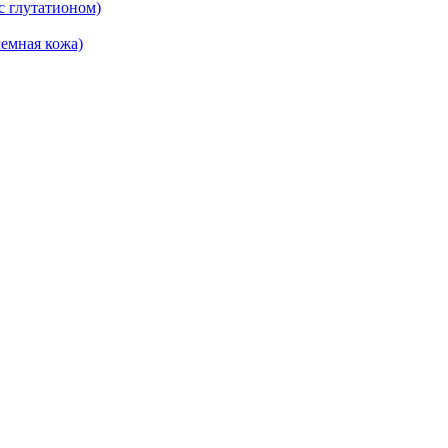
 глутатионом)
емная кожа)