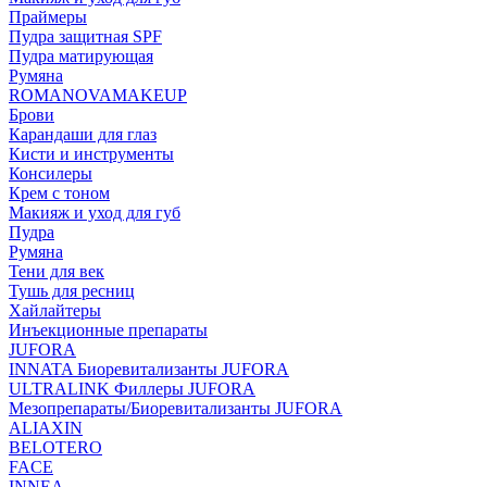
Праймеры
Пудра защитная SPF
Пудра матирующая
Румяна
ROMANOVAMAKEUP
Брови
Карандаши для глаз
Кисти и инструменты
Консилеры
Крем с тоном
Макияж и уход для губ
Пудра
Румяна
Тени для век
Тушь для ресниц
Хайлайтеры
Инъекционные препараты
JUFORA
INNATA Биоревитализанты JUFORA
ULTRALINK Филлеры JUFORA
Мезопрепараты/Биоревитализанты JUFORA
ALIAXIN
BELOTERO
FACE
INNEA