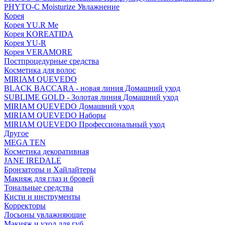
PHYTO-C Moisturize Увлажнение
Корея
Корея YU.R Me
Корея KOREATIDA
Корея YU-R
Корея VERAMORE
Постпроцедурные средства
Косметика для волос
MIRIAM QUEVEDO
BLACK BACCARA - новая линия Домашний уход
SUBLIME GOLD - Золотая линия Домашний уход
MIRIAM QUEVEDO Домашний уход
MIRIAM QUEVEDO Наборы
MIRIAM QUEVEDO Профессиональный уход
Другое
MEGA TEN
Косметика декоративная
JANE IREDALE
Бронзаторы и Хайлайтеры
Макияж для глаз и бровей
Тональные средства
Кисти и инструменты
Корректоры
Лосьоны увлажняющие
Макияж и уход для губ