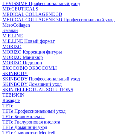
LEVISSIME Профессиональный уход
MD:CEUTICALS
MEDICAL COLLAGENE 3D
MEDICAL COLLAGENE 3D Профессиональный уход
MesoCollagen
Эмалан
M.E.LINE
M.E.LINE Новый формат
MORIZO
MORIZO Коррекция фигуры
MORIZO Маникюр
MORIZO Педикюр
EXOCOBIO ЭКЗОСОМЫ
SKINBODY
SKINBODY Профессиональный уход
SKINBODY Домашний уход
SKINTELLECTUAL SOLUTIONS
TEBISKIN
Rosagate
TETe
TETe Профессиональный уход
TETe Биокомплексы
TETe Гиалуроновая кислота
TETe Домашний уход
TETe Сыворотки Medicell