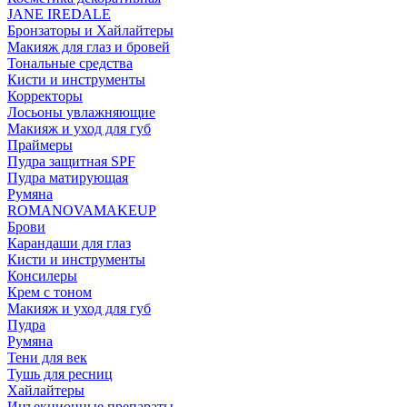
JANE IREDALE
Бронзаторы и Хайлайтеры
Макияж для глаз и бровей
Тональные средства
Кисти и инструменты
Корректоры
Лосьоны увлажняющие
Макияж и уход для губ
Праймеры
Пудра защитная SPF
Пудра матирующая
Румяна
ROMANOVAMAKEUP
Брови
Карандаши для глаз
Кисти и инструменты
Консилеры
Крем с тоном
Макияж и уход для губ
Пудра
Румяна
Тени для век
Тушь для ресниц
Хайлайтеры
Инъекционные препараты