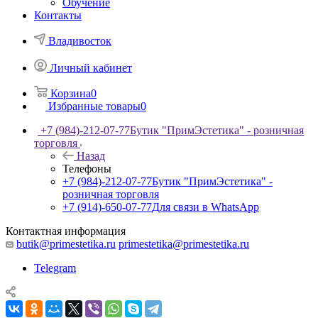
Обучение
Контакты
Владивосток
Личный кабинет
Корзина
0
Избранные товары
0
+7 (984)-212-07-77
Бутик "ПримЭстетика" - розничная
торговля
Назад
Телефоны
+7 (984)-212-07-77
Бутик "ПримЭстетика" -
розничная торговля
+7 (914)-650-07-77
Для связи в WhatsApp
Контактная информация
butik@primestetika.ru
primestetika@primestetika.ru
Telegram