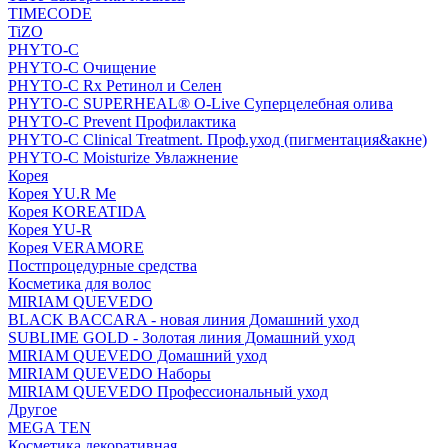
TIMECODE
TiZO
PHYTO-C
PHYTO-C Очищение
PHYTO-C Rx Ретинол и Селен
PHYTO-C SUPERHEAL® O-Live Суперцелебная олива
PHYTO-C Prevent Профилактика
PHYTO-C Clinical Treatment. Проф.уход (пигментация&акне)
PHYTO-C Moisturize Увлажнение
Корея
Корея YU.R Me
Корея KOREATIDA
Корея YU-R
Корея VERAMORE
Постпроцедурные средства
Косметика для волос
MIRIAM QUEVEDO
BLACK BACCARA - новая линия Домашний уход
SUBLIME GOLD - Золотая линия Домашний уход
MIRIAM QUEVEDO Домашний уход
MIRIAM QUEVEDO Наборы
MIRIAM QUEVEDO Профессиональный уход
Другое
MEGA TEN
Косметика декоративная