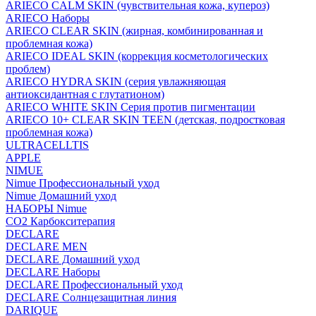
ARIECO CALM SKIN (чувствительная кожа, купероз)
ARIECO Наборы
ARIECO CLEAR SKIN (жирная, комбинированная и
проблемная кожа)
ARIECO IDEAL SKIN (коррекция косметологических
проблем)
ARIECO HYDRA SKIN (серия увлажняющая
антиоксидантная с глутатионом)
ARIECO WHITE SKIN Серия против пигментации
ARIECO 10+ CLEAR SKIN TEEN (детская, подростковая
проблемная кожа)
ULTRACELLTIS
APPLE
NIMUE
Nimue Профессиональный уход
Nimue Домашний уход
НАБОРЫ Nimue
CO2 Карбокситерапия
DECLARE
DECLARE MEN
DECLARE Домашний уход
DECLARE Наборы
DECLARE Профессиональный уход
DECLARE Солнцезащитная линия
DARIQUE