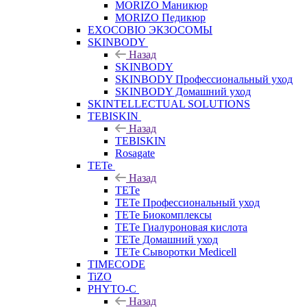
MORIZO Маникюр
MORIZO Педикюр
EXOCOBIO ЭКЗОСОМЫ
SKINBODY
Назад
SKINBODY
SKINBODY Профессиональный уход
SKINBODY Домашний уход
SKINTELLECTUAL SOLUTIONS
TEBISKIN
Назад
TEBISKIN
Rosagate
TETe
Назад
TETe
TETe Профессиональный уход
TETe Биокомплексы
TETe Гиалуроновая кислота
TETe Домашний уход
TETe Сыворотки Medicell
TIMECODE
TiZO
PHYTO-C
Назад