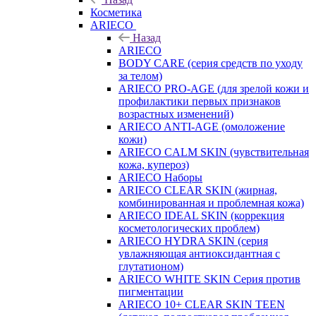
Косметика
ARIECO
Назад
ARIECO
BODY CARE (серия средств по уходу
за телом)
ARIECO PRO-AGE (для зрелой кожи и
профилактики первых признаков
возрастных изменений)
ARIECO ANTI-AGE (омоложение
кожи)
ARIECO CALM SKIN (чувствительная
кожа, купероз)
ARIECO Наборы
ARIECO CLEAR SKIN (жирная,
комбинированная и проблемная кожа)
ARIECO IDEAL SKIN (коррекция
косметологических проблем)
ARIECO HYDRA SKIN (серия
увлажняющая антиоксидантная с
глутатионом)
ARIECO WHITE SKIN Серия против
пигментации
ARIECO 10+ CLEAR SKIN TEEN