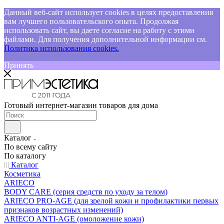
Данный веб-сайт использует cookies в целях предоставления
вам лучшего пользовательского опыта. Продолжая
использовать сайт, вы даете согласие на работу с этими
файлами. Для получения дополнительной информации см.
Политика использования cookies.
Принять
Готовый интернет-магазин товаров для дома
Каталог
По всему сайту
По каталогу
Каталог
Косметика
ARIECO
BODY CARE (серия средств по уходу за телом)
ARIECO PRO-AGE (для зрелой кожи и профилактики первых
признаков возрастных изменений)
ARIECO ANTI-AGE (омоложение кожи)