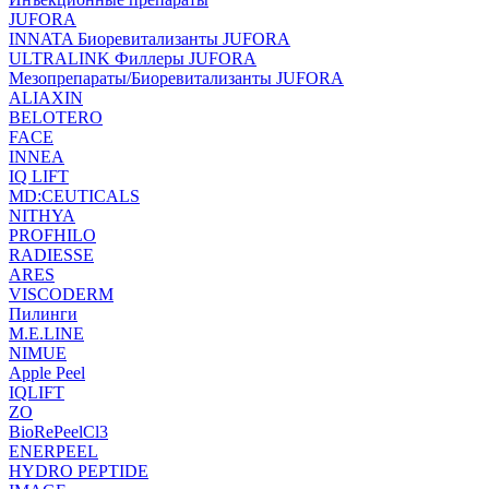
JUFORA
INNATA Биоревитализанты JUFORA
ULTRALINK Филлеры JUFORA
Мезопрепараты/Биоревитализанты JUFORA
ALIAXIN
BELOTERO
FACE
INNEA
IQ LIFT
MD:CEUTICALS
NITHYA
PROFHILO
RADIESSE
ARES
VISCODERM
Пилинги
M.E.LINE
NIMUE
Apple Peel
IQLIFT
ZO
BioRePeelCl3
ENERPEEL
HYDRO PEPTIDE