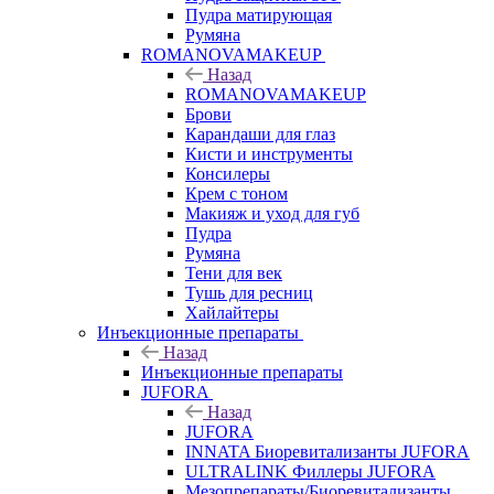
Пудра матирующая
Румяна
ROMANOVAMAKEUP
Назад
ROMANOVAMAKEUP
Брови
Карандаши для глаз
Кисти и инструменты
Консилеры
Крем с тоном
Макияж и уход для губ
Пудра
Румяна
Тени для век
Тушь для ресниц
Хайлайтеры
Инъекционные препараты
Назад
Инъекционные препараты
JUFORA
Назад
JUFORA
INNATA Биоревитализанты JUFORA
ULTRALINK Филлеры JUFORA
Мезопрепараты/Биоревитализанты