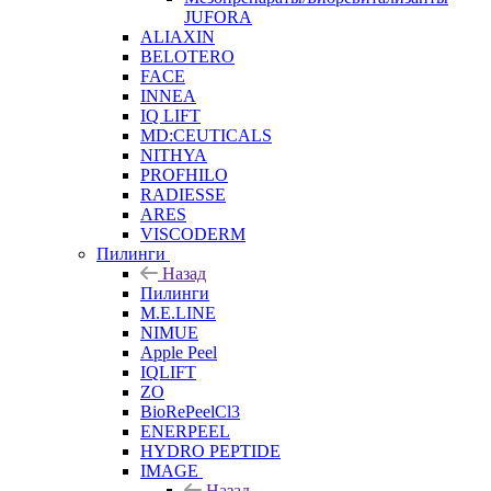
JUFORA
ALIAXIN
BELOTERO
FACE
INNEA
IQ LIFT
MD:CEUTICALS
NITHYA
PROFHILO
RADIESSE
ARES
VISCODERM
Пилинги
Назад
Пилинги
M.E.LINE
NIMUE
Apple Peel
IQLIFT
ZO
BioRePeelCl3
ENERPEEL
HYDRO PEPTIDE
IMAGE
Назад