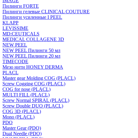
IMAGE
Пилинги FORTE
Пилинги гелевые CLINICAL COUTURE
Пилинги усиленные I PEEL
KLAPP
LEVISSIME
MD:CEUTICALS
MEDICAL COLLAGENE 3D
NEW PEEL
NEW PEEL Пилинги 50 мл
NEW PEEL Пилинги 20 мл
TIMECODE
Мезо нити HONEY DERMA
PLACL
Master gear Molding COG (PLACL)
Screw Cogging COG (PLACL)
COG for nose (PLACL)
MULTI FILL (PLACL)
Screw Normal SPIRAL (PLACL)
Screw Double DUO (PLACL)
COG 3D (PLACL)
Mono (PLACL)
PDO
Master Gear (PDO)
Dual Needle (PDO)