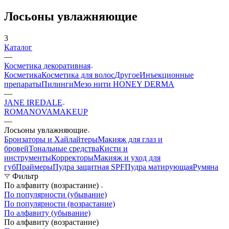
Лосьоны увлажняющие
3
Каталог
—
Косметика декоративная
Косметика
Косметика для волос
Другое
Инъекционные
препараты
Пилинги
Мезо нити HONEY DERMA
—
JANE IREDALE
ROMANOVAMAKEUP
—
Лосьоны увлажняющие
Бронзаторы и Хайлайтеры
Макияж для глаз и
бровей
Тональные средства
Кисти и
инструменты
Корректоры
Макияж и уход для
губ
Праймеры
Пудра защитная SPF
Пудра матирующая
Румяна
Фильтр
По алфавиту (возрастание)
По популярности (убывание)
По популярности (возрастание)
По алфавиту (убывание)
По алфавиту (возрастание)