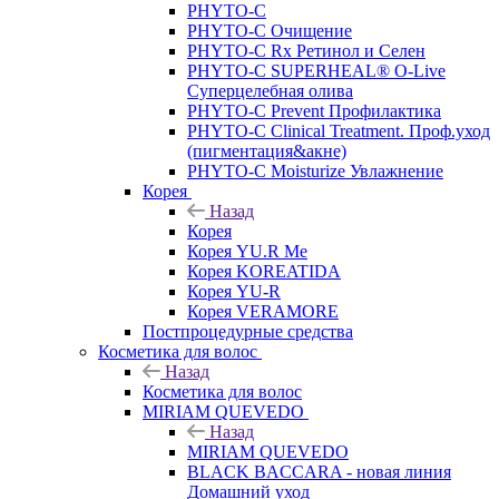
PHYTO-C
PHYTO-C Очищение
PHYTO-C Rx Ретинол и Селен
PHYTO-C SUPERHEAL® O-Live
Суперцелебная олива
PHYTO-C Prevent Профилактика
PHYTO-C Clinical Treatment. Проф.уход
(пигментация&акне)
PHYTO-C Moisturize Увлажнение
Корея
Назад
Корея
Корея YU.R Me
Корея KOREATIDA
Корея YU-R
Корея VERAMORE
Постпроцедурные средства
Косметика для волос
Назад
Косметика для волос
MIRIAM QUEVEDO
Назад
MIRIAM QUEVEDO
BLACK BACCARA - новая линия
Домашний уход