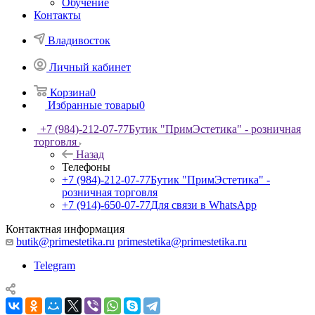
Обучение
Контакты
Владивосток
Личный кабинет
Корзина
0
Избранные товары
0
+7 (984)-212-07-77
Бутик "ПримЭстетика" - розничная
торговля
Назад
Телефоны
+7 (984)-212-07-77
Бутик "ПримЭстетика" -
розничная торговля
+7 (914)-650-07-77
Для связи в WhatsApp
Контактная информация
butik@primestetika.ru
primestetika@primestetika.ru
Telegram