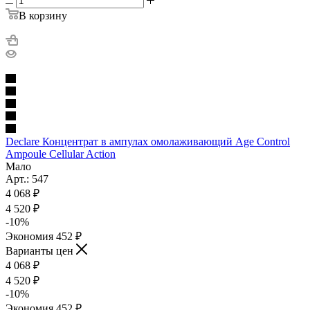
В корзину
Declare Концентрат в ампулах омолаживающий Age Control
Ampoule Cellular Action
Мало
Арт.: 547
4 068
₽
4 520
₽
-
10
%
Экономия
452
₽
Варианты цен
4 068
₽
4 520
₽
-
10
%
Экономия
452
₽