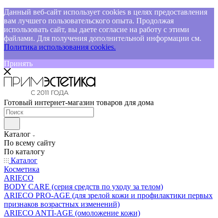
Данный веб-сайт использует cookies в целях предоставления
вам лучшего пользовательского опыта. Продолжая
использовать сайт, вы даете согласие на работу с этими
файлами. Для получения дополнительной информации см.
Политика использования cookies.
Принять
Готовый интернет-магазин товаров для дома
Каталог
По всему сайту
По каталогу
Каталог
Косметика
ARIECO
BODY CARE (серия средств по уходу за телом)
ARIECO PRO-AGE (для зрелой кожи и профилактики первых
признаков возрастных изменений)
ARIECO ANTI-AGE (омоложение кожи)