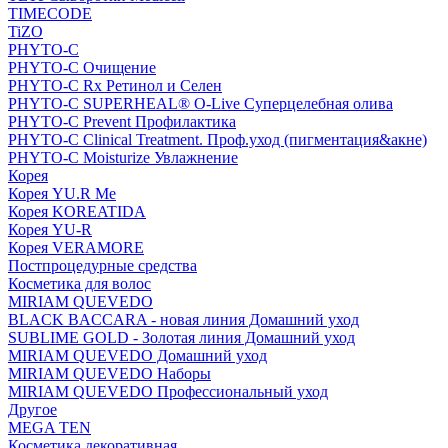
TIMECODE
TiZO
PHYTO-C
PHYTO-C Очищение
PHYTO-C Rx Ретинол и Селен
PHYTO-C SUPERHEAL® O-Live Суперцелебная олива
PHYTO-C Prevent Профилактика
PHYTO-C Clinical Treatment. Проф.уход (пигментация&акне)
PHYTO-C Moisturize Увлажнение
Корея
Корея YU.R Me
Корея KOREATIDA
Корея YU-R
Корея VERAMORE
Постпроцедурные средства
Косметика для волос
MIRIAM QUEVEDO
BLACK BACCARA - новая линия Домашний уход
SUBLIME GOLD - Золотая линия Домашний уход
MIRIAM QUEVEDO Домашний уход
MIRIAM QUEVEDO Наборы
MIRIAM QUEVEDO Профессиональный уход
Другое
MEGA TEN
Косметика декоративная