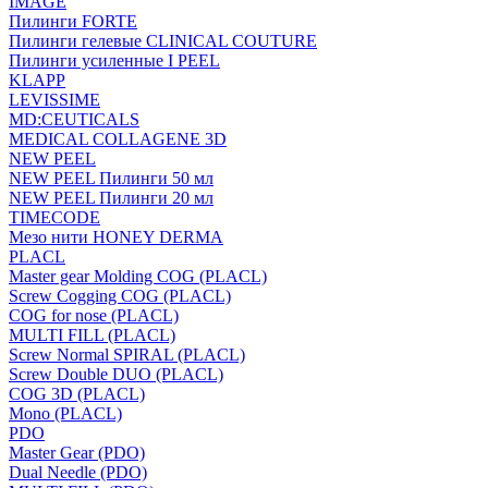
IMAGE
Пилинги FORTE
Пилинги гелевые CLINICAL COUTURE
Пилинги усиленные I PEEL
KLAPP
LEVISSIME
MD:CEUTICALS
MEDICAL COLLAGENE 3D
NEW PEEL
NEW PEEL Пилинги 50 мл
NEW PEEL Пилинги 20 мл
TIMECODE
Мезо нити HONEY DERMA
PLACL
Master gear Molding COG (PLACL)
Screw Cogging COG (PLACL)
COG for nose (PLACL)
MULTI FILL (PLACL)
Screw Normal SPIRAL (PLACL)
Screw Double DUO (PLACL)
COG 3D (PLACL)
Mono (PLACL)
PDO
Master Gear (PDO)
Dual Needle (PDO)