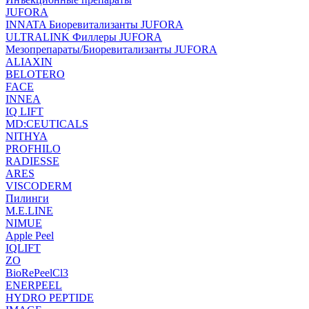
JUFORA
INNATA Биоревитализанты JUFORA
ULTRALINK Филлеры JUFORA
Мезопрепараты/Биоревитализанты JUFORA
ALIAXIN
BELOTERO
FACE
INNEA
IQ LIFT
MD:CEUTICALS
NITHYA
PROFHILO
RADIESSE
ARES
VISCODERM
Пилинги
M.E.LINE
NIMUE
Apple Peel
IQLIFT
ZO
BioRePeelCl3
ENERPEEL
HYDRO PEPTIDE