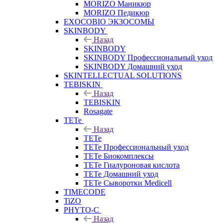
MORIZO Маникюр
MORIZO Педикюр
EXOCOBIO ЭКЗОСОМЫ
SKINBODY
Назад
SKINBODY
SKINBODY Профессиональный уход
SKINBODY Домашний уход
SKINTELLECTUAL SOLUTIONS
TEBISKIN
Назад
TEBISKIN
Rosagate
TETe
Назад
TETe
TETe Профессиональный уход
TETe Биокомплексы
TETe Гиалуроновая кислота
TETe Домашний уход
TETe Сыворотки Medicell
TIMECODE
TiZO
PHYTO-C
Назад