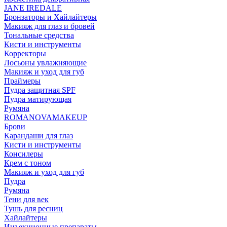
JANE IREDALE
Бронзаторы и Хайлайтеры
Макияж для глаз и бровей
Тональные средства
Кисти и инструменты
Корректоры
Лосьоны увлажняющие
Макияж и уход для губ
Праймеры
Пудра защитная SPF
Пудра матирующая
Румяна
ROMANOVAMAKEUP
Брови
Карандаши для глаз
Кисти и инструменты
Консилеры
Крем с тоном
Макияж и уход для губ
Пудра
Румяна
Тени для век
Тушь для ресниц
Хайлайтеры
Инъекционные препараты