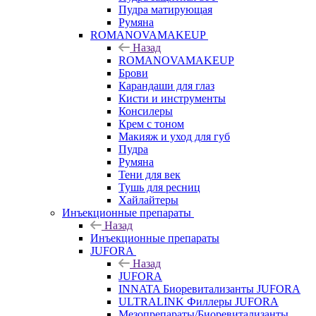
Пудра матирующая
Румяна
ROMANOVAMAKEUP
Назад
ROMANOVAMAKEUP
Брови
Карандаши для глаз
Кисти и инструменты
Консилеры
Крем с тоном
Макияж и уход для губ
Пудра
Румяна
Тени для век
Тушь для ресниц
Хайлайтеры
Инъекционные препараты
Назад
Инъекционные препараты
JUFORA
Назад
JUFORA
INNATA Биоревитализанты JUFORA
ULTRALINK Филлеры JUFORA
Мезопрепараты/Биоревитализанты