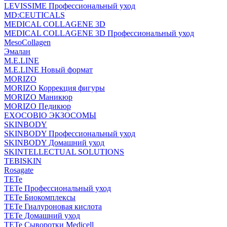
LEVISSIME Профессиональный уход
MD:CEUTICALS
MEDICAL COLLAGENE 3D
MEDICAL COLLAGENE 3D Профессиональный уход
MesoCollagen
Эмалан
M.E.LINE
M.E.LINE Новый формат
MORIZO
MORIZO Коррекция фигуры
MORIZO Маникюр
MORIZO Педикюр
EXOCOBIO ЭКЗОСОМЫ
SKINBODY
SKINBODY Профессиональный уход
SKINBODY Домашний уход
SKINTELLECTUAL SOLUTIONS
TEBISKIN
Rosagate
TETe
TETe Профессиональный уход
TETe Биокомплексы
TETe Гиалуроновая кислота
TETe Домашний уход
TETe Сыворотки Medicell