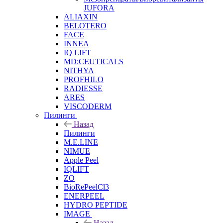
JUFORA
ALIAXIN
BELOTERO
FACE
INNEA
IQ LIFT
MD:CEUTICALS
NITHYA
PROFHILO
RADIESSE
ARES
VISCODERM
Пилинги
Назад
Пилинги
M.E.LINE
NIMUE
Apple Peel
IQLIFT
ZO
BioRePeelCl3
ENERPEEL
HYDRO PEPTIDE
IMAGE
Назад