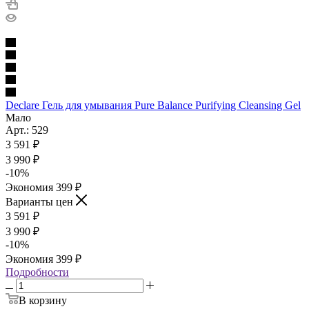
Declare Гель для умывания Pure Balance Purifying Cleansing Gel
Мало
Арт.: 529
3 591
₽
3 990
₽
-
10
%
Экономия
399
₽
Варианты цен
3 591
₽
3 990
₽
-
10
%
Экономия
399
₽
Подробности
В корзину