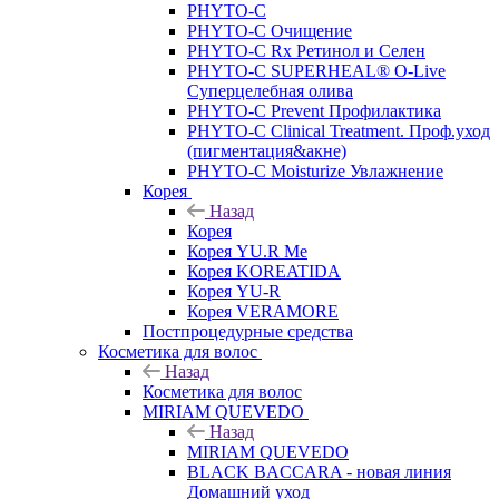
PHYTO-C
PHYTO-C Очищение
PHYTO-C Rx Ретинол и Селен
PHYTO-C SUPERHEAL® O-Live
Суперцелебная олива
PHYTO-C Prevent Профилактика
PHYTO-C Clinical Treatment. Проф.уход
(пигментация&акне)
PHYTO-C Moisturize Увлажнение
Корея
Назад
Корея
Корея YU.R Me
Корея KOREATIDA
Корея YU-R
Корея VERAMORE
Постпроцедурные средства
Косметика для волос
Назад
Косметика для волос
MIRIAM QUEVEDO
Назад
MIRIAM QUEVEDO
BLACK BACCARA - новая линия
Домашний уход