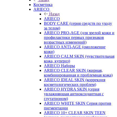
Косметика
ARIECO
Назад
ARIECO
BODY CARE (серия средств по уходу
за телом)
ARIECO PRO-AGE (для зрелой кожи и
профилактики первых признаков
возрастных изменений)
ARIECO ANTI-AGE (омоложение
кожи)
ARIECO CALM SKIN (чувствительная
кожа, купероз)
ARIECO Наборы
ARIECO CLEAR SKIN (жирная,
комбинированная и проблемная кожа)
ARIECO IDEAL SKIN (коррекция
косметологических проблем)
ARIECO HYDRA SKIN (серия
увлажняющая антиоксидантная с
глутатионом)
ARIECO WHITE SKIN Серия против
пигментации
ARIECO 10+ CLEAR SKIN TEEN