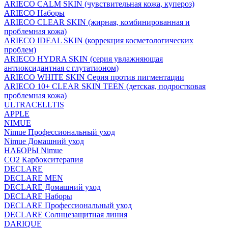
ARIECO CALM SKIN (чувствительная кожа, купероз)
ARIECO Наборы
ARIECO CLEAR SKIN (жирная, комбинированная и
проблемная кожа)
ARIECO IDEAL SKIN (коррекция косметологических
проблем)
ARIECO HYDRA SKIN (серия увлажняющая
антиоксидантная с глутатионом)
ARIECO WHITE SKIN Серия против пигментации
ARIECO 10+ CLEAR SKIN TEEN (детская, подростковая
проблемная кожа)
ULTRACELLTIS
APPLE
NIMUE
Nimue Профессиональный уход
Nimue Домашний уход
НАБОРЫ Nimue
CO2 Карбокситерапия
DECLARE
DECLARE MEN
DECLARE Домашний уход
DECLARE Наборы
DECLARE Профессиональный уход
DECLARE Солнцезащитная линия
DARIQUE